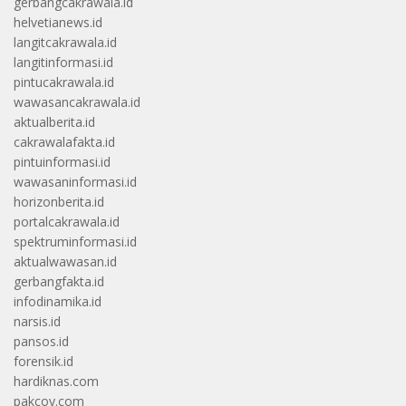
gerbangcakrawala.id
helvetianews.id
langitcakrawala.id
langitinformasi.id
pintucakrawala.id
wawasancakrawala.id
aktualberita.id
cakrawalafakta.id
pintuinformasi.id
wawasaninformasi.id
horizonberita.id
portalcakrawala.id
spektruminformasi.id
aktualwawasan.id
gerbangfakta.id
infodinamika.id
narsis.id
pansos.id
forensik.id
hardiknas.com
pakcoy.com