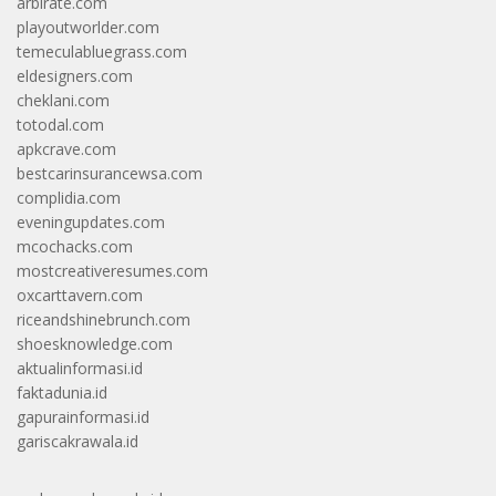
arbirate.com
playoutworlder.com
temeculabluegrass.com
eldesigners.com
cheklani.com
totodal.com
apkcrave.com
bestcarinsurancewsa.com
complidia.com
eveningupdates.com
mcochacks.com
mostcreativeresumes.com
oxcarttavern.com
riceandshinebrunch.com
shoesknowledge.com
aktualinformasi.id
faktadunia.id
gapurainformasi.id
gariscakrawala.id