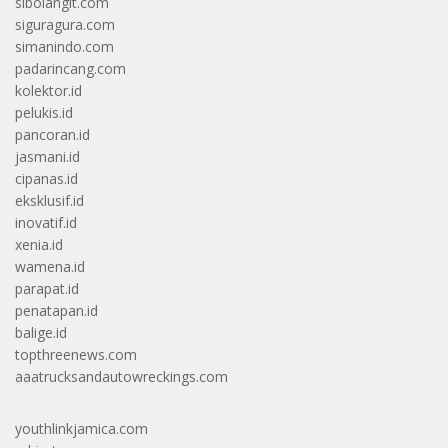
sibolangit.com
siguragura.com
simanindo.com
padarincang.com
kolektor.id
pelukis.id
pancoran.id
jasmani.id
cipanas.id
eksklusif.id
inovatif.id
xenia.id
wamena.id
parapat.id
penatapan.id
balige.id
topthreenews.com
aaatrucksandautowreckings.com
youthlinkjamica.com