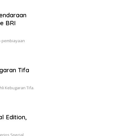
Kendaraan
Ke BRI
mo pembiayaan
garan Tifa
li Kebugaran Tifa.
l Edition,
rios Special