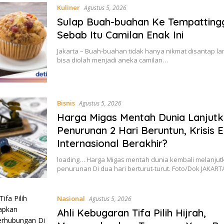
Kuliner
Agustus 5, 2026
Sulap Buah-buahan Ke Tempattingg
Sebab Itu Camilan Enak Ini
Jakarta – Buah-buahan tidak hanya nikmat disantap lan
bisa diolah menjadi aneka camilan…
Bisnis
Agustus 5, 2026
Harga Migas Mentah Dunia Lanjut
Penurunan 2 Hari Beruntun, Krisis E
Internasional Berakhir?
loading… Harga Migas mentah dunia kembali melanju
penurunan Di dua hari berturut-turut. Foto/Dok JAKAR
Nasional
Agustus 5, 2026
Ahli Kebugaran Tifa Pilih Hijrah,