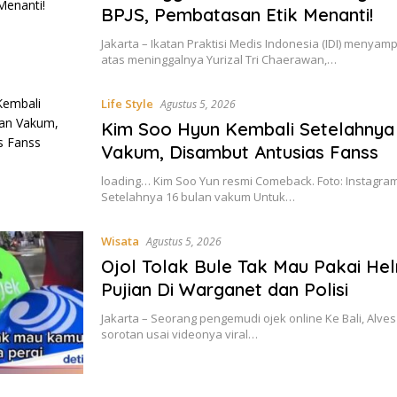
BPJS, Pembatasan Etik Menanti!
Jakarta – Ikatan Praktisi Medis Indonesia (IDI) menyam
atas meninggalnya Yurizal Tri Chaerawan,…
Life Style
Agustus 5, 2026
Kim Soo Hyun Kembali Setelahnya 
Vakum, Disambut Antusias Fanss
loading… Kim Soo Yun resmi Comeback. Foto: Instagra
Setelahnya 16 bulan vakum Untuk…
Wisata
Agustus 5, 2026
Ojol Tolak Bule Tak Mau Pakai He
Pujian Di Warganet dan Polisi
Jakarta – Seorang pengemudi ojek online Ke Bali, Alve
sorotan usai videonya viral…