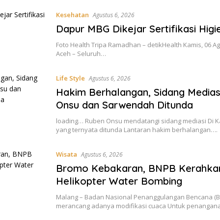
Kesehatan
Agustus 6, 2026
Dapur MBG Dikejar Sertifikasi Higi
Foto Health Tripa Ramadhan – detikHealth Kamis, 06 Ag
Aceh – Seluruh…
Life Style
Agustus 6, 2026
Hakim Berhalangan, Sidang Medias
Onsu dan Sarwendah Ditunda
loading… Ruben Onsu mendatangi sidang mediasi Di Ka
yang ternyata ditunda Lantaran hakim berhalangan….
Wisata
Agustus 6, 2026
Bromo Kebakaran, BNPB Kerahka
Helikopter Water Bombing
Malang – Badan Nasional Penanggulangan Bencana (B
merancang adanya modifikasi cuaca Untuk penanga