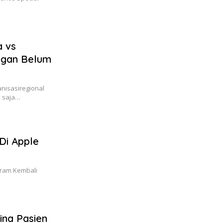
a vs
ngan Belum
nisasiregional
u saja…
Di Apple
gram Kembali
ina Pasien