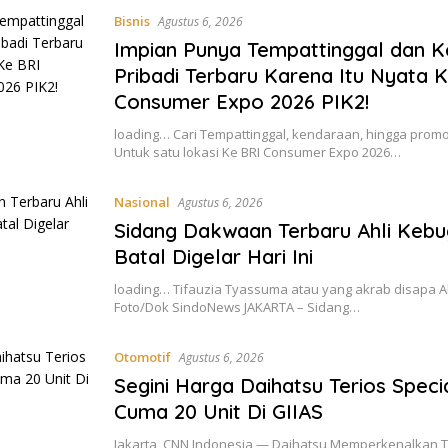
Bisnis
Agustus 6, 2026
Impian Punya Tempattinggal dan 
Pribadi Terbaru Karena Itu Nyata 
Consumer Expo 2026 PIK2!
loading… Cari Tempattinggal, kendaraan, hingga pro
Untuk satu lokasi Ke BRI Consumer Expo 2026…
Nasional
Agustus 6, 2026
Sidang Dakwaan Terbaru Ahli Kebu
Batal Digelar Hari Ini
loading… Tifauzia Tyassuma atau yang akrab disapa Ah
Foto/Dok SindoNews JAKARTA – Sidang…
Otomotif
Agustus 6, 2026
Segini Harga Daihatsu Terios Specia
Cuma 20 Unit Di GIIAS
Jakarta, CNN Indonesia — Daihatsu Memperkenalkan Te