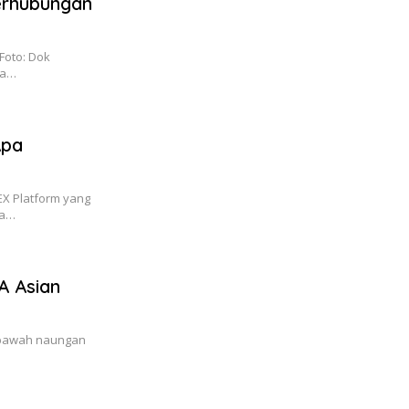
erhubungan
Foto: Dok
ma…
Apa
EX Platform yang
ra…
A Asian
e bawah naungan