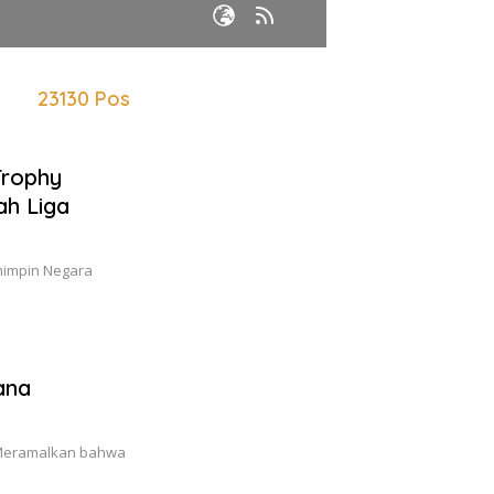
23130 Pos
Trophy
ah Liga
mimpin Negara
ana
 Meramalkan bahwa