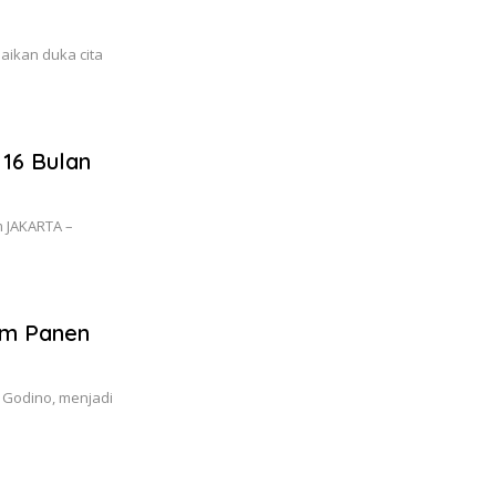
paikan duka cita
16 Bulan
m JAKARTA –
lm Panen
s Godino, menjadi