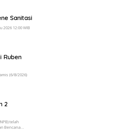
ene Sanitasi
u 2026 12:00 WIB
i Ruben
mis (6/8/2026)
n 2
NPB) telah
nan Bencana…