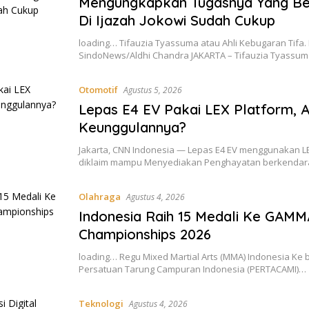
Mengungkapkan Tugasnya Yang B
Di Ijazah Jokowi Sudah Cukup
loading… Tifauzia Tyassuma atau Ahli Kebugaran Tifa. 
SindoNews/Aldhi Chandra JAKARTA – Tifauzia Tyassu
Otomotif
Agustus 5, 2026
Lepas E4 EV Pakai LEX Platform, 
Keunggulannya?
Jakarta, CNN Indonesia — Lepas E4 EV menggunakan L
diklaim mampu Menyediakan Penghayatan berkenda
Olahraga
Agustus 4, 2026
Indonesia Raih 15 Medali Ke GAMM
Championships 2026
loading… Regu Mixed Martial Arts (MMA) Indonesia K
Persatuan Tarung Campuran Indonesia (PERTACAMI)…
Teknologi
Agustus 4, 2026