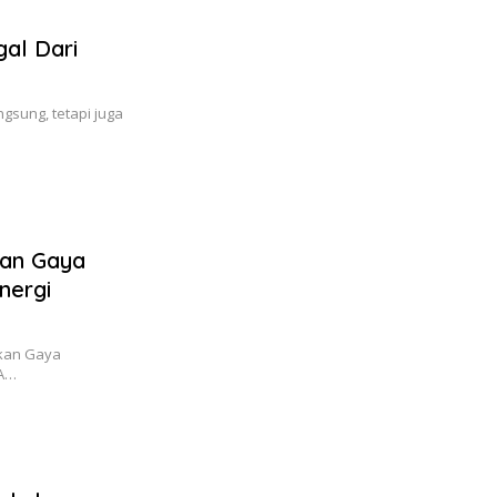
al Dari
gsung, tetapi juga
kan Gaya
nergi
tkan Gaya
TA…