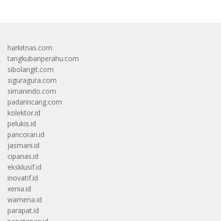
harkitnas.com
tangkubanperahu.com
sibolangit.com
siguragura.com
simanindo.com
padarincang.com
kolektor.id
pelukis.id
pancoran.id
jasmani.id
cipanas.id
eksklusif.id
inovatif.id
xenia.id
wamena.id
parapat.id