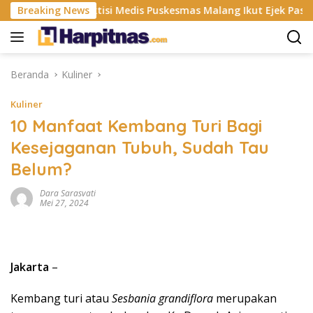
Langsung
Breaking News
Praktisi Medis Puskesmas Malang Ikut Ejek Pasien BPJS 
ke
konten
Beranda
Kuliner
Kuliner
10 Manfaat Kembang Turi Bagi
Kesejaganan Tubuh, Sudah Tau
Belum?
Dara Sarasvati
Mei 27, 2024
Jakarta
–
Kembang turi atau
Sesbania grandiflora
merupakan