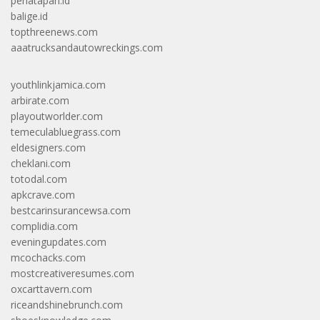
penatapan.id
balige.id
topthreenews.com
aaatrucksandautowreckings.com
youthlinkjamica.com
arbirate.com
playoutworlder.com
temeculabluegrass.com
eldesigners.com
cheklani.com
totodal.com
apkcrave.com
bestcarinsurancewsa.com
complidia.com
eveningupdates.com
mcochacks.com
mostcreativeresumes.com
oxcarttavern.com
riceandshinebrunch.com