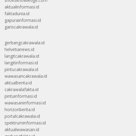
shoesknowledge.com
aktualinformasi.id
faktadunia.id
gapurainformasi.id
gariscakrawala.id
gerbangcakrawala.id
helvetianews.id
langitcakrawala.id
langitinformasi.id
pintucakrawala.id
wawasancakrawala.id
aktualberita.id
cakrawalafakta.id
pintuinformasi.id
wawasaninformasi.id
horizonberita.id
portalcakrawala.id
spektruminformasi.id
aktualwawasan.id