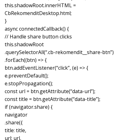
this.shadowRoot.innerHTML =
CbRekomenditDesktop.html;
}
async connectedCallback() {
// Handle share button clicks
this.shadowRoot
.querySelectorAll(“.cb-rekomendit__share-btn”)
.forEach((btn) => {
btn.addEventListener(“click”, (e) => {
e.preventDefault();
e.stopPropagation();
const url = btn.getAttribute(“data-url”);
const title = btn.getAttribute(“data-title”);
if (navigator.share) {
navigator
.share({
title: title,
url: url,