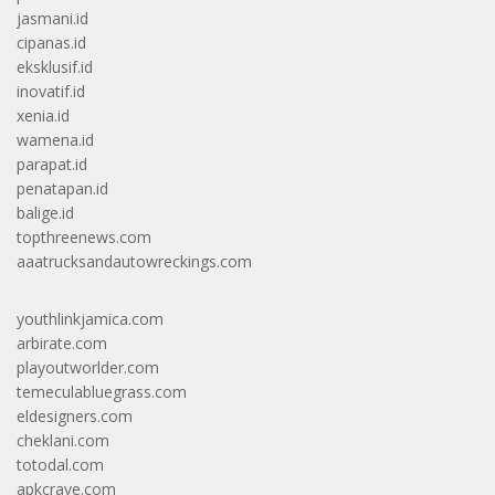
jasmani.id
cipanas.id
eksklusif.id
inovatif.id
xenia.id
wamena.id
parapat.id
penatapan.id
balige.id
topthreenews.com
aaatrucksandautowreckings.com
youthlinkjamica.com
arbirate.com
playoutworlder.com
temeculabluegrass.com
eldesigners.com
cheklani.com
totodal.com
apkcrave.com