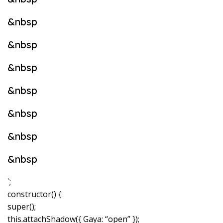
&nbsp
&nbsp
&nbsp
&nbsp
&nbsp
&nbsp
&nbsp
`;
constructor() {
super();
this.attachShadow({ Gaya: “open” });