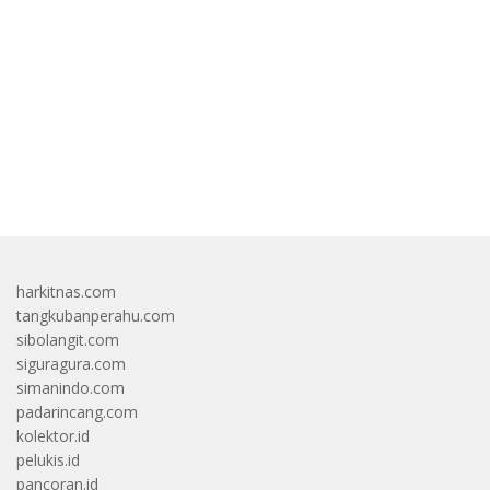
bandar besar starlight princess1000 bagi bonus
harkitnas.com
tangkubanperahu.com
sibolangit.com
siguragura.com
simanindo.com
padarincang.com
kolektor.id
pelukis.id
pancoran.id