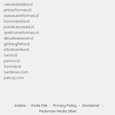
cakrawalafakta.id
pintuinformasi.id
wawasaninformasi.id
horizonberita.id
portalcakrawala.id
spektruminformasi.id
aktualwawasan.id
gerbangfakta.id
infodinamika.id
narsis.id
pansos.id
forensik.id
hardiknas.com
pakcoy.com
Indeks
Kode Etik
Privacy Policy
Disclaimer
Pedoman Media Siber