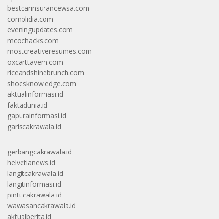
bestcarinsurancewsa.com
complidia.com
eveningupdates.com
mcochacks.com
mostcreativeresumes.com
oxcarttavern.com
riceandshinebrunch.com
shoesknowledge.com
aktualinformasi.id
faktadunia.id
gapurainformasi.id
gariscakrawala.id
gerbangcakrawala.id
helvetianews.id
langitcakrawala.id
langitinformasi.id
pintucakrawala.id
wawasancakrawala.id
aktualberita.id