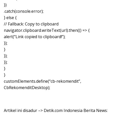
})
.catch(console.error);
} else {
// Fallback: Copy to clipboard
navigator.clipboard.writeText(url).then(() => {
alert(“Link copied to clipboard!”);
});
}
});
});
}
}
customElements.define(“cb-rekomendit”,
CbRekomenditDesktop);
Artikel ini disadur –> Detik.com Indonesia Berita News: