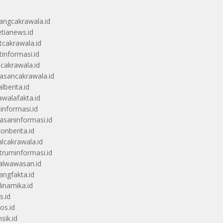
angcakrawala.id
etianews.id
itcakrawala.id
tinformasi.id
ucakrawala.id
sancakrawala.id
lberita.id
awalafakta.id
uinformasi.id
saninformasi.id
zonberita.id
alcakrawala.id
truminformasi.id
alwawasan.id
angfakta.id
dinamika.id
s.id
os.id
sik.id