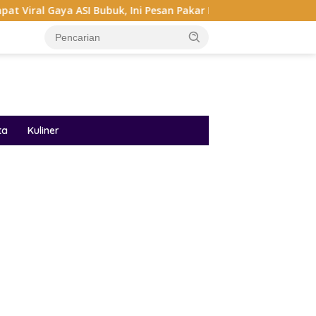
 ASI Bubuk, Ini Pesan Pakar IDAI
Audrey Bianca Di Miss
ta
Kuliner
ar besar starlight princess1000 bagi bonus