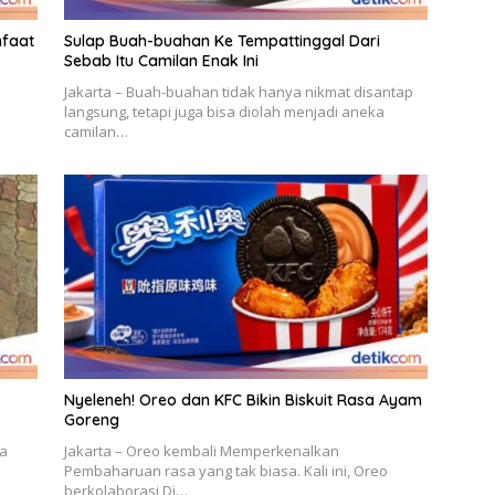
nfaat
Sulap Buah-buahan Ke Tempattinggal Dari
Sebab Itu Camilan Enak Ini
Jakarta – Buah-buahan tidak hanya nikmat disantap
langsung, tetapi juga bisa diolah menjadi aneka
camilan…
Nyeleneh! Oreo dan KFC Bikin Biskuit Rasa Ayam
Goreng
ga
Jakarta – Oreo kembali Memperkenalkan
Pembaharuan rasa yang tak biasa. Kali ini, Oreo
berkolaborasi Di…