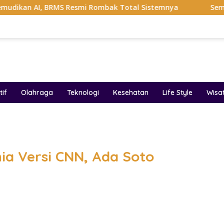
 BRMS Resmi Rombak Total Sistemnya
Sempat Viral Gaya
if
Olahraga
Teknologi
Kesehatan
Life Style
Wisa
band
ia Versi CNN, Ada Soto