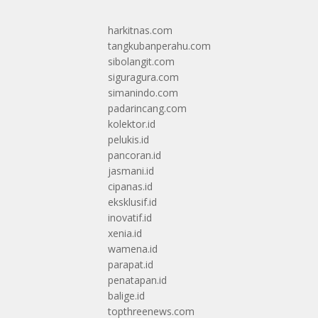
harkitnas.com
tangkubanperahu.com
sibolangit.com
siguragura.com
simanindo.com
padarincang.com
kolektor.id
pelukis.id
pancoran.id
jasmani.id
cipanas.id
eksklusif.id
inovatif.id
xenia.id
wamena.id
parapat.id
penatapan.id
balige.id
topthreenews.com