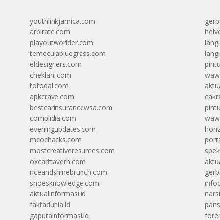
youthlinkjamica.com
gerb
arbirate.com
helv
playoutworlder.com
lang
temeculabluegrass.com
langi
eldesigners.com
pint
cheklani.com
wawa
totodal.com
aktua
apkcrave.com
cakr
bestcarinsurancewsa.com
pint
complidia.com
wawa
eveningupdates.com
hori
mcochacks.com
port
mostcreativeresumes.com
spek
oxcarttavern.com
aktu
riceandshinebrunch.com
gerb
shoesknowledge.com
info
aktualinformasi.id
narsi
faktadunia.id
pans
gapurainformasi.id
foren