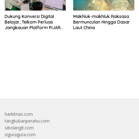
Dukung Konversi Digital
Makhluk-makhluk Raksasa
Belajar, Telkom Perluas
Bermunculan Hingga Dasar
Jangkauan Platform PIJAR
Laut China
Hingga Ratusan Ribu Siswa
bandar besar starlight princess1000 bagi bonus
harkitnas.com
tangkubanperahu.com
sibolangit.com
siguragura.com