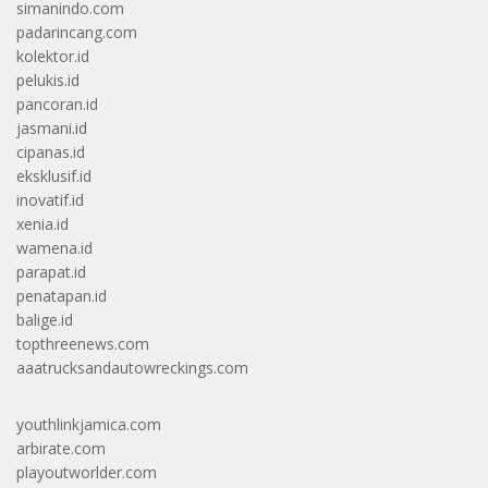
simanindo.com
padarincang.com
kolektor.id
pelukis.id
pancoran.id
jasmani.id
cipanas.id
eksklusif.id
inovatif.id
xenia.id
wamena.id
parapat.id
penatapan.id
balige.id
topthreenews.com
aaatrucksandautowreckings.com
youthlinkjamica.com
arbirate.com
playoutworlder.com