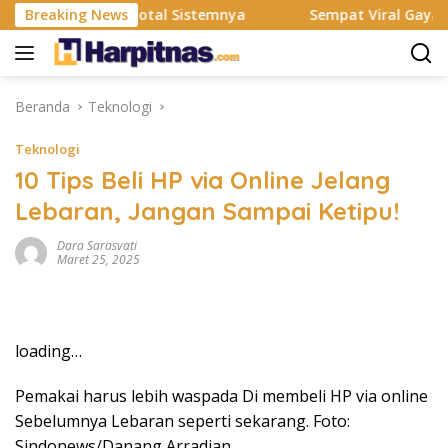
Langsung
smi Rombak Total Sistemnya
Breaking News
Sempat Viral Gaya ASI Bubu
ke
konten
Beranda
Teknologi
Teknologi
10 Tips Beli HP via Online Jelang
Lebaran, Jangan Sampai Ketipu!
Dara Sarasvati
Maret 25, 2025
loading…
Pemakai harus lebih waspada Di membeli HP via online
Sebelumnya Lebaran seperti sekarang. Foto:
Sindonews/Danang Arradian