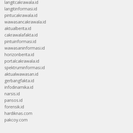
langitcakrawala.id
langitinformasi.id
pintucakrawala.id
wawasancakrawala.id
aktualberita.id
cakrawalafakta.id
pintuinformasi.id
wawasaninformasi.id
horizonberita.id
portalcakrawala.id
spektruminformasi.id
aktualwawasan.id
gerbangfakta.id
infodinamika.id
narsis.id
pansos.id
forensik.id
hardiknas.com
pakcoy.com