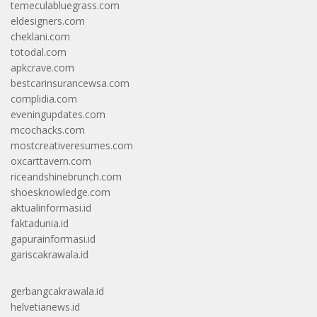
temeculabluegrass.com
eldesigners.com
cheklani.com
totodal.com
apkcrave.com
bestcarinsurancewsa.com
complidia.com
eveningupdates.com
mcochacks.com
mostcreativeresumes.com
oxcarttavern.com
riceandshinebrunch.com
shoesknowledge.com
aktualinformasi.id
faktadunia.id
gapurainformasi.id
gariscakrawala.id
gerbangcakrawala.id
helvetianews.id