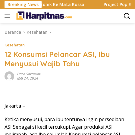
Langsung
Alat Elektronik Ke Mata Rossa
Breaking News
Project Pop Rayakan 30 
ke
konten
Beranda
Kesehatan
Kesehatan
12 Konsumsi Pelancar ASI, Ibu
Menyusui Wajib Tahu
Dara Sarasvati
Mei 24, 2024
Jakarta
–
Ketika menyusui, para ibu tentunya ingin persediaan
ASI Sebagai si kecil tercukupi. Agar produksi ASI
melimpah, ada lho sejumlah Konsumsi pelancar ASI