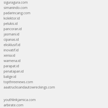
siguragura.com
simanindo.com
padarincang.com
kolektor.id
pelukis.id
pancoran.id
jasmani.id
cipanas.id
eksklusif.id
inovatif.id
xenia.id
wamena.id
parapat.id
penatapan.id
balige.id
topthreenews.com
aaatrucksandautowreckings.com
youthlinkjamica.com
arbirate.com