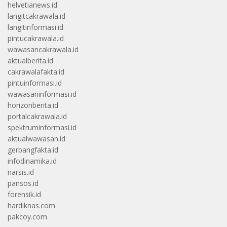
helvetianews.id
langitcakrawala.id
langitinformasi.id
pintucakrawala.id
wawasancakrawala.id
aktualberita.id
cakrawalafakta.id
pintuinformasi.id
wawasaninformasi.id
horizonberita.id
portalcakrawala.id
spektruminformasi.id
aktualwawasan.id
gerbangfakta.id
infodinamika.id
narsis.id
pansos.id
forensik.id
hardiknas.com
pakcoy.com