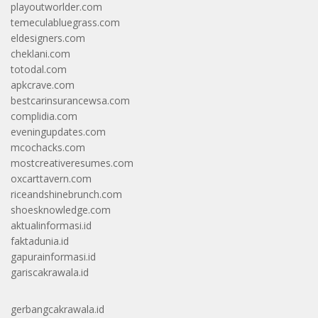
playoutworlder.com
temeculabluegrass.com
eldesigners.com
cheklani.com
totodal.com
apkcrave.com
bestcarinsurancewsa.com
complidia.com
eveningupdates.com
mcochacks.com
mostcreativeresumes.com
oxcarttavern.com
riceandshinebrunch.com
shoesknowledge.com
aktualinformasi.id
faktadunia.id
gapurainformasi.id
gariscakrawala.id
gerbangcakrawala.id