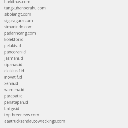
harkitnas.com
tangkubanperahu.com
sibolangit.com
siguragura.com
simanindo.com
padarincang.com
kolektor.id
pelukis.id
pancoran.id
jasmani.id
cipanas.id
eksklusif.id
inovatif.id
xenia.id
wamena.id
parapat.id
penatapan.id
balige.id
topthreenews.com
aaatrucksandautowreckings.com