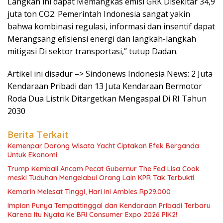
Langkah ini dapat Memangkas emisi GRK Disekitar 34,9
juta ton CO2. Pemerintah Indonesia sangat yakin
bahwa kombinasi regulasi, informasi dan insentif dapat
Merangsang efisiensi energi dan langkah-langkah
mitigasi Di sektor transportasi,” tutup Dadan.
Artikel ini disadur –> Sindonews Indonesia News: 2 Juta
Kendaraan Pribadi dan 13 Juta Kendaraan Bermotor
Roda Dua Listrik Ditargetkan Mengaspal Di RI Tahun
2030
Berita Terkait
Kemenpar Dorong Wisata Yacht Ciptakan Efek Berganda
Untuk Ekonomi
Trump Kembali Ancam Pecat Gubernur The Fed Lisa Cook
meski Tuduhan Mengelabui Orang Lain KPR Tak Terbukti
Kemarin Melesat Tinggi, Hari Ini Ambles Rp29.000
Impian Punya Tempattinggal dan Kendaraan Pribadi Terbaru
Karena Itu Nyata Ke BRI Consumer Expo 2026 PIK2!