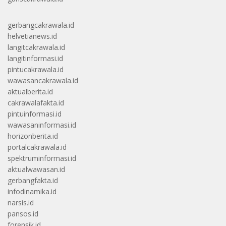
gerbangcakrawala.id
helvetianews.id
langitcakrawala.id
langitinformasi.id
pintucakrawala.id
wawasancakrawala.id
aktualberita.id
cakrawalafakta.id
pintuinformasi.id
wawasaninformasi.id
horizonberita.id
portalcakrawala.id
spektruminformasi.id
aktualwawasan.id
gerbangfakta.id
infodinamika.id
narsis.id
pansos.id
forensik.id