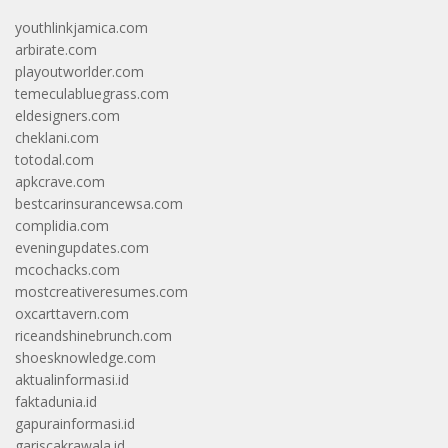
youthlinkjamica.com
arbirate.com
playoutworlder.com
temeculabluegrass.com
eldesigners.com
cheklani.com
totodal.com
apkcrave.com
bestcarinsurancewsa.com
complidia.com
eveningupdates.com
mcochacks.com
mostcreativeresumes.com
oxcarttavern.com
riceandshinebrunch.com
shoesknowledge.com
aktualinformasi.id
faktadunia.id
gapurainformasi.id
gariscakrawala.id