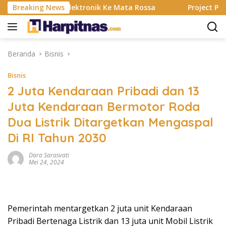
Langsung
ting, Alat Elektronik Ke Mata Rossa
Breaking News
Project Pop Rayak
ke
konten
Beranda
Bisnis
Bisnis
2 Juta Kendaraan Pribadi dan 13
Juta Kendaraan Bermotor Roda
Dua Listrik Ditargetkan Mengaspal
Di RI Tahun 2030
Dara Sarasvati
Mei 24, 2024
Pemerintah mentargetkan 2 juta unit Kendaraan
Pribadi Bertenaga Listrik dan 13 juta unit Mobil Listrik