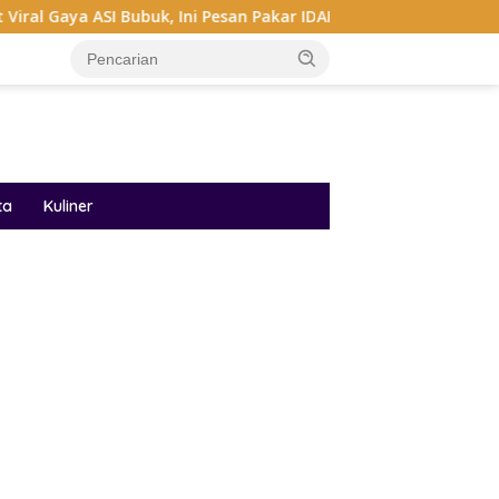
Bubuk, Ini Pesan Pakar IDAI
Audrey Bianca Di Miss Wor
ta
Kuliner
ar besar starlight princess1000 bagi bonus