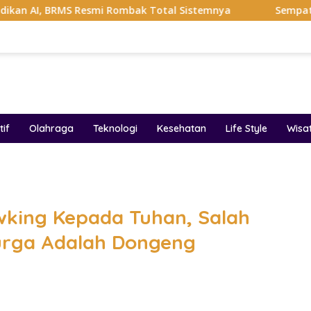
S Resmi Rombak Total Sistemnya
Sempat Viral Gaya ASI 
if
Olahraga
Teknologi
Kesehatan
Life Style
Wisa
band
wking Kepada Tuhan, Salah
urga Adalah Dongeng