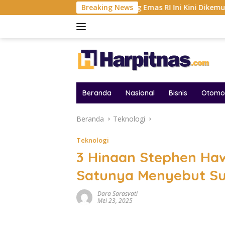
Langsung
F 2026
Tambang Emas RI Ini Kini Dikemudikan AI, BRM
Breaking News
ke
konten
Beranda
Nasional
Bisnis
Otomot
Beranda
Teknologi
Teknologi
3 Hinaan Stephen Ha
Satunya Menyebut S
Dara Sarasvati
Mei 23, 2025