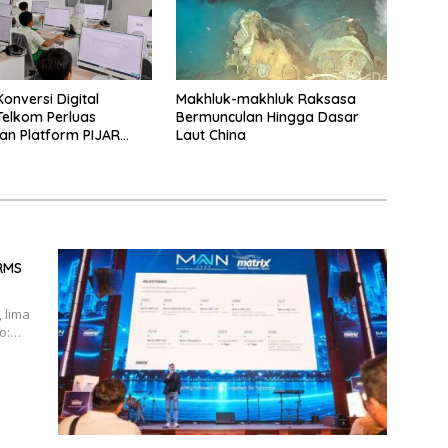
onversi Digital
Makhluk-makhluk Raksasa
 Telkom Perluas
Bermunculan Hingga Dasar
n Platform PIJAR
Laut China
atusan Ribu Siswa
BRMS
 lima
to:…