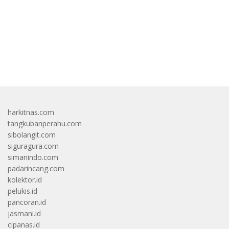
bandar besar starlight princess1000 bagi bonus
harkitnas.com
tangkubanperahu.com
sibolangit.com
siguragura.com
simanindo.com
padarincang.com
kolektor.id
pelukis.id
pancoran.id
jasmani.id
cipanas.id