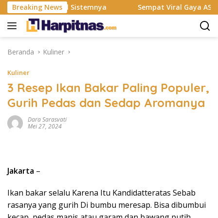
Langsung
mbak Total Sistemnya
Breaking News
Sempat Viral Gaya ASI Bubuk, Ini 
ke
konten
Beranda
Kuliner
Kuliner
3 Resep Ikan Bakar Paling Populer,
Gurih Pedas dan Sedap Aromanya
Dara Sarasvati
Mei 27, 2024
Jakarta
–
Ikan bakar selalu Karena Itu Kandidatteratas Sebab
rasanya yang gurih Di bumbu meresap. Bisa dibumbui
kecap, pedas manis atau garam dan bawang putih.