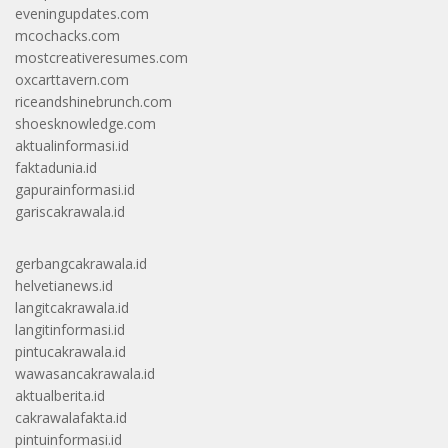
eveningupdates.com
mcochacks.com
mostcreativeresumes.com
oxcarttavern.com
riceandshinebrunch.com
shoesknowledge.com
aktualinformasi.id
faktadunia.id
gapurainformasi.id
gariscakrawala.id
gerbangcakrawala.id
helvetianews.id
langitcakrawala.id
langitinformasi.id
pintucakrawala.id
wawasancakrawala.id
aktualberita.id
cakrawalafakta.id
pintuinformasi.id