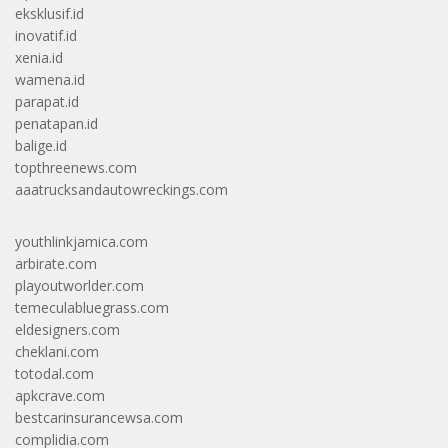
eksklusif.id
inovatif.id
xenia.id
wamena.id
parapat.id
penatapan.id
balige.id
topthreenews.com
aaatrucksandautowreckings.com
youthlinkjamica.com
arbirate.com
playoutworlder.com
temeculabluegrass.com
eldesigners.com
cheklani.com
totodal.com
apkcrave.com
bestcarinsurancewsa.com
complidia.com