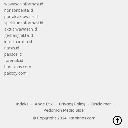
wawasaninformasi.id
horizonberita.id
portalcakrawala.id
spektruminformasi.id
aktualwawasan.id
gerbangfakta.id
infodinamika.id
narsis.id
pansos.id
forensik.id
hardiknas.com
pakcoy.com
Indeks
Kode Etik
Privacy Policy
Disclaimer
Pedoman Media Siber
© Copyright 2024
Harpitnas.com