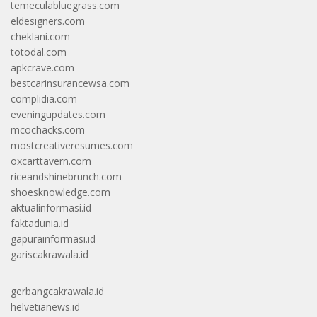
temeculabluegrass.com
eldesigners.com
cheklani.com
totodal.com
apkcrave.com
bestcarinsurancewsa.com
complidia.com
eveningupdates.com
mcochacks.com
mostcreativeresumes.com
oxcarttavern.com
riceandshinebrunch.com
shoesknowledge.com
aktualinformasi.id
faktadunia.id
gapurainformasi.id
gariscakrawala.id
gerbangcakrawala.id
helvetianews.id