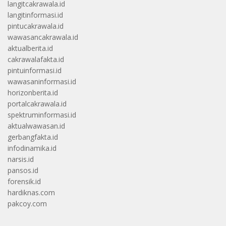
langitcakrawala.id
langitinformasi.id
pintucakrawala.id
wawasancakrawala.id
aktualberita.id
cakrawalafakta.id
pintuinformasi.id
wawasaninformasi.id
horizonberita.id
portalcakrawala.id
spektruminformasi.id
aktualwawasan.id
gerbangfakta.id
infodinamika.id
narsis.id
pansos.id
forensik.id
hardiknas.com
pakcoy.com