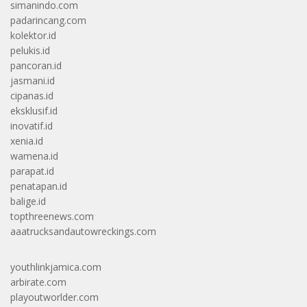
simanindo.com
padarincang.com
kolektor.id
pelukis.id
pancoran.id
jasmani.id
cipanas.id
eksklusif.id
inovatif.id
xenia.id
wamena.id
parapat.id
penatapan.id
balige.id
topthreenews.com
aaatrucksandautowreckings.com
youthlinkjamica.com
arbirate.com
playoutworlder.com