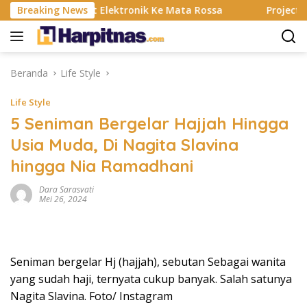
Langsung
Banting, Alat Elektronik Ke Mata Rossa
Breaking News
Project Pop R
ke
konten
Beranda
Life Style
Life Style
5 Seniman Bergelar Hajjah Hingga
Usia Muda, Di Nagita Slavina
hingga Nia Ramadhani
Dara Sarasvati
Mei 26, 2024
Seniman bergelar Hj (hajjah), sebutan Sebagai wanita
yang sudah haji, ternyata cukup banyak. Salah satunya
Nagita Slavina. Foto/ Instagram