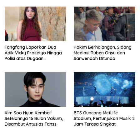
Fangfang Laporkan Dua
Hakim Berhalangan, Sidang
Adik Vicky Prasetyo Hingga
Mediasi Ruben Onsu dan
Polisi atas Dugaan
Sarwendah Ditunda
Penghinaan
Kim Soo Hyun Kembali
BTS Guncang MetLife
Setelahnya 16 Bulan Vakum,
Stadium, Pertunjukan Musik 2
Disambut Antusias Fanss
Jam Terasa Singkat