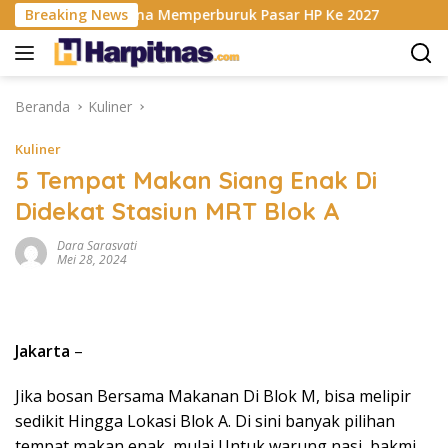
Langsung
 RAM Berencana Memperburuk Pasar HP Ke 2027
Breaking News
Dapur M
ke
konten
Beranda
Kuliner
Kuliner
5 Tempat Makan Siang Enak Di
Didekat Stasiun MRT Blok A
Dara Sarasvati
Mei 28, 2024
Jakarta
–
Jika bosan Bersama Makanan Di Blok M, bisa melipir
sedikit Hingga Lokasi Blok A. Di sini banyak pilihan
tempat makan enak, mulai Untuk warung nasi, bakmi,