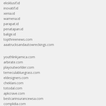
eksklusif.id
inovatif.id
xenia.id
wamena.id
parapat.id
penatapan.id
balige.id
topthreenews.com
aaatrucksandautowreckings.com
youthlinkjamica.com
arbirate.com
playoutworlder.com
temeculabluegrass.com
eldesigners.com
cheklani.com
totodal.com
apkcrave.com
bestcarinsurancewsa.com
complidia.com