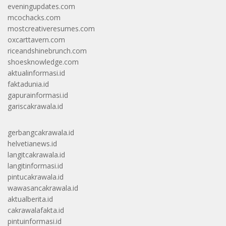
eveningupdates.com
mcochacks.com
mostcreativeresumes.com
oxcarttavern.com
riceandshinebrunch.com
shoesknowledge.com
aktualinformasi.id
faktadunia.id
gapurainformasi.id
gariscakrawala.id
gerbangcakrawala.id
helvetianews.id
langitcakrawala.id
langitinformasi.id
pintucakrawala.id
wawasancakrawala.id
aktualberita.id
cakrawalafakta.id
pintuinformasi.id