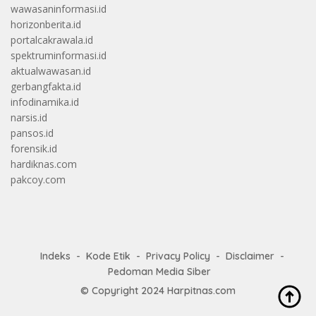
wawasaninformasi.id
horizonberita.id
portalcakrawala.id
spektruminformasi.id
aktualwawasan.id
gerbangfakta.id
infodinamika.id
narsis.id
pansos.id
forensik.id
hardiknas.com
pakcoy.com
Indeks
Kode Etik
Privacy Policy
Disclaimer
Pedoman Media Siber
© Copyright 2024
Harpitnas.com