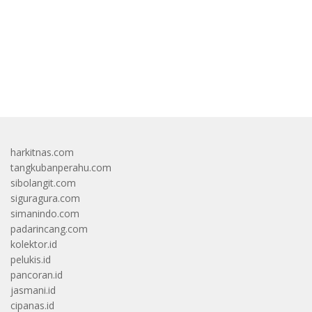
bandar besar starlight princess1000 bagi bonus
harkitnas.com
tangkubanperahu.com
sibolangit.com
siguragura.com
simanindo.com
padarincang.com
kolektor.id
pelukis.id
pancoran.id
jasmani.id
cipanas.id