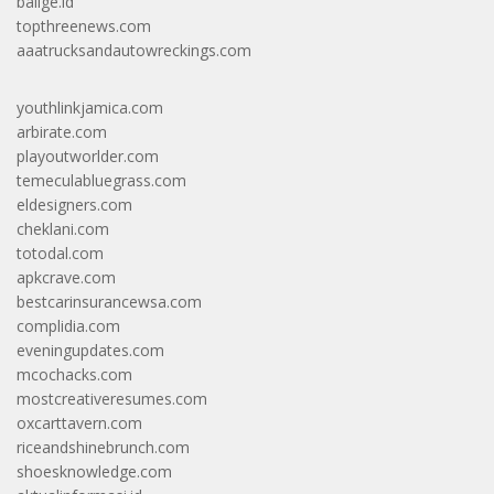
balige.id
topthreenews.com
aaatrucksandautowreckings.com
youthlinkjamica.com
arbirate.com
playoutworlder.com
temeculabluegrass.com
eldesigners.com
cheklani.com
totodal.com
apkcrave.com
bestcarinsurancewsa.com
complidia.com
eveningupdates.com
mcochacks.com
mostcreativeresumes.com
oxcarttavern.com
riceandshinebrunch.com
shoesknowledge.com