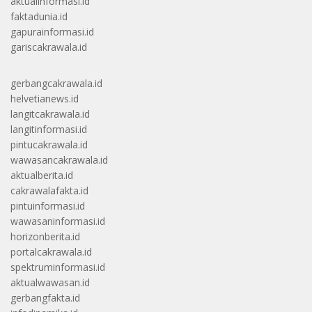
aktualinformasi.id
faktadunia.id
gapurainformasi.id
gariscakrawala.id
gerbangcakrawala.id
helvetianews.id
langitcakrawala.id
langitinformasi.id
pintucakrawala.id
wawasancakrawala.id
aktualberita.id
cakrawalafakta.id
pintuinformasi.id
wawasaninformasi.id
horizonberita.id
portalcakrawala.id
spektruminformasi.id
aktualwawasan.id
gerbangfakta.id