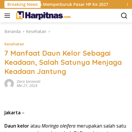
Langsung
AM Berencana Memperburuk Pasar HP Ke 2027
Breaking News
Dapur MBG 
ke
konten
Beranda
Kesehatan
Kesehatan
7 Manfaat Daun Kelor Sebagai
Keadaan, Salah Satunya Menjaga
Keadaan Jantung
Dara Sarasvati
Mei 27, 2024
Jakarta
–
Daun kelor
atau
Moringa oleifera
merupakan salah satu