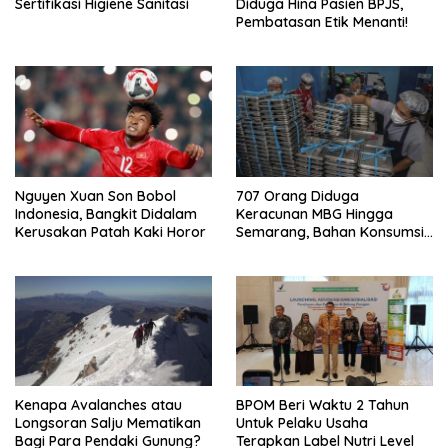
Sertifikasi Higiene Sanitasi
Diduga Hina Pasien BPJS,
Pembatasan Etik Menanti!
Nguyen Xuan Son Bobol
707 Orang Diduga
Indonesia, Bangkit Didalam
Keracunan MBG Hingga
Kerusakan Patah Kaki Horor
Semarang, Bahan Konsumsi
Ini Diselidiki
Kenapa Avalanches atau
BPOM Beri Waktu 2 Tahun
Longsoran Salju Mematikan
Untuk Pelaku Usaha
Bagi Para Pendaki Gunung?
Terapkan Label Nutri Level