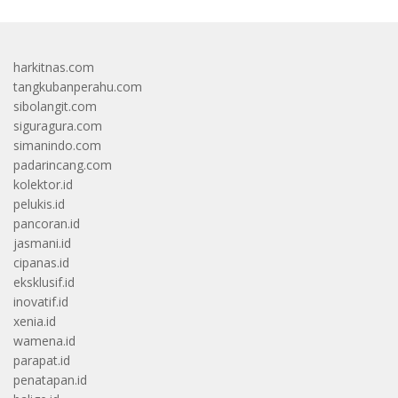
harkitnas.com
tangkubanperahu.com
sibolangit.com
siguragura.com
simanindo.com
padarincang.com
kolektor.id
pelukis.id
pancoran.id
jasmani.id
cipanas.id
eksklusif.id
inovatif.id
xenia.id
wamena.id
parapat.id
penatapan.id