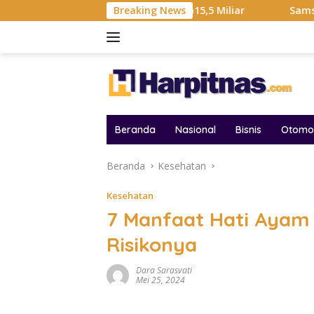
Langsung
 Hadiah Liga Tembus Rp15,5 Miliar
Breaking News
Samsung Sebut Kris
ke
konten
Beranda
Nasional
Bisnis
Otomot
Beranda
Kesehatan
Kesehatan
7 Manfaat Hati Ayam 
Risikonya
Dara Sarasvati
Mei 25, 2024