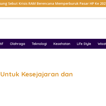
is RAM Berencana Memperburuk Pasar HP Ke 2027
Dapur
if
Olahraga
Teknologi
Kesehatan
Life Style
Wisa
band
Untuk Kesejajaran dan