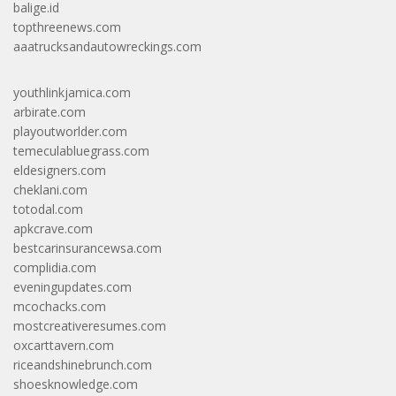
balige.id
topthreenews.com
aaatrucksandautowreckings.com
youthlinkjamica.com
arbirate.com
playoutworlder.com
temeculabluegrass.com
eldesigners.com
cheklani.com
totodal.com
apkcrave.com
bestcarinsurancewsa.com
complidia.com
eveningupdates.com
mcochacks.com
mostcreativeresumes.com
oxcarttavern.com
riceandshinebrunch.com
shoesknowledge.com