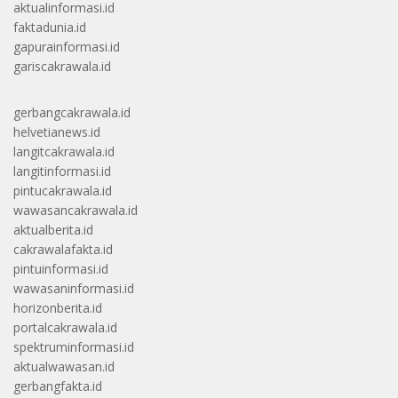
aktualinformasi.id
faktadunia.id
gapurainformasi.id
gariscakrawala.id
gerbangcakrawala.id
helvetianews.id
langitcakrawala.id
langitinformasi.id
pintucakrawala.id
wawasancakrawala.id
aktualberita.id
cakrawalafakta.id
pintuinformasi.id
wawasaninformasi.id
horizonberita.id
portalcakrawala.id
spektruminformasi.id
aktualwawasan.id
gerbangfakta.id