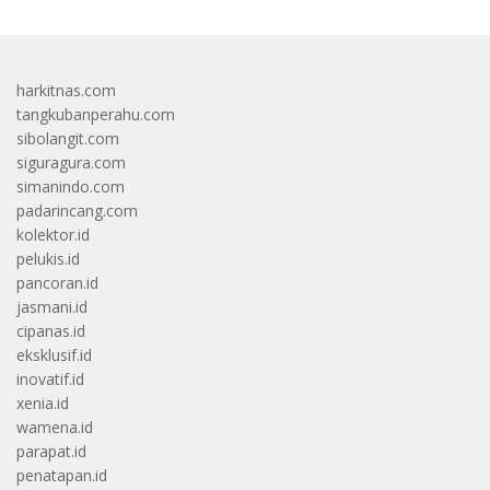
harkitnas.com
tangkubanperahu.com
sibolangit.com
siguragura.com
simanindo.com
padarincang.com
kolektor.id
pelukis.id
pancoran.id
jasmani.id
cipanas.id
eksklusif.id
inovatif.id
xenia.id
wamena.id
parapat.id
penatapan.id