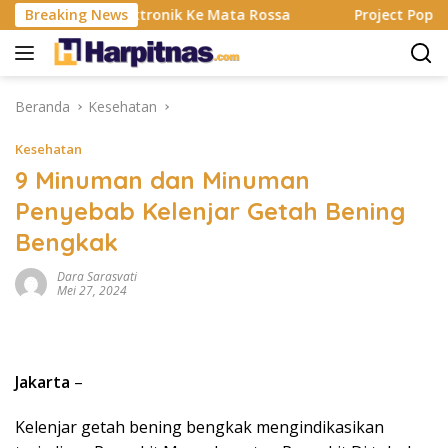
Langsung
, Alat Elektronik Ke Mata Rossa
Breaking News
Project Pop Rayakan 3
ke
konten
Beranda
Kesehatan
Kesehatan
9 Minuman dan Minuman
Penyebab Kelenjar Getah Bening
Bengkak
Dara Sarasvati
Mei 27, 2024
Jakarta
–
Kelenjar getah bening bengkak mengindikasikan