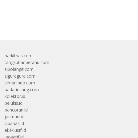
bandar besar starlight princess1000 bagi bonus
harkitnas.com
tangkubanperahu.com
sibolangit.com
siguragura.com
simanindo.com
padarincang.com
kolektor.id
pelukis.id
pancoran.id
jasmani.id
cipanas.id
eksklusif.id
inovatif.id