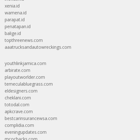
xenia.id
wamena.id
parapat.id
penatapan.id
balige.id
topthreenews.com
aaatrucksandautowreckings.com
youthlinkjamica.com
arbirate.com
playoutworlder.com
temeculabluegrass.com
eldesigners.com
cheklani.com
totodal.com
apkcrave.com
bestcarinsurancewsa.com
complidia.com
eveningupdates.com
mcochacks.com