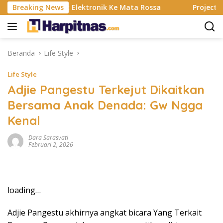
Langsung
Banting, Alat Elektronik Ke Mata Rossa
Breaking News
Project Pop Ra
ke
konten
Beranda
Life Style
Life Style
Adjie Pangestu Terkejut Dikaitkan
Bersama Anak Denada: Gw Ngga
Kenal
Dara Sarasvati
Februari 2, 2026
loading…
Adjie Pangestu akhirnya angkat bicara Yang Terkait