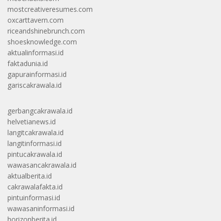
mostcreativeresumes.com
oxcarttavern.com
riceandshinebrunch.com
shoesknowledge.com
aktualinformasi.id
faktadunia.id
gapurainformasi.id
gariscakrawala.id
gerbangcakrawala.id
helvetianews.id
langitcakrawala.id
langitinformasi.id
pintucakrawala.id
wawasancakrawala.id
aktualberita.id
cakrawalafakta.id
pintuinformasi.id
wawasaninformasi.id
horizonberita.id