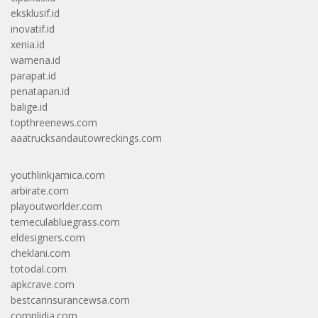
eksklusif.id
inovatif.id
xenia.id
wamena.id
parapat.id
penatapan.id
balige.id
topthreenews.com
aaatrucksandautowreckings.com
youthlinkjamica.com
arbirate.com
playoutworlder.com
temeculabluegrass.com
eldesigners.com
cheklani.com
totodal.com
apkcrave.com
bestcarinsurancewsa.com
complidia.com