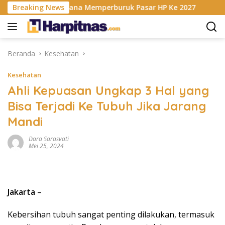
Langsung
is RAM Berencana Memperburuk Pasar HP Ke 2027
Breaking News
Dapur
ke
konten
Beranda
Kesehatan
Kesehatan
Ahli Kepuasan Ungkap 3 Hal yang
Bisa Terjadi Ke Tubuh Jika Jarang
Mandi
Dara Sarasvati
Mei 25, 2024
Jakarta
–
Kebersihan tubuh sangat penting dilakukan, termasuk