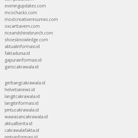
eveningupdates.com
mcochacks.com
mostcreativeresumes.com
oxcarttavern.com
riceandshinebrunch.com
shoesknowledge.com
aktualinformasi.id
faktadunia.id
gapurainformasi.id
gariscakrawala.id
gerbangcakrawala.id
helvetianews.id
langitcakrawala.id
langitinformasi.id
pintucakrawala.id
wawasancakrawala.id
aktualberita.id
cakrawalafakta.id
pintuinformasi.id