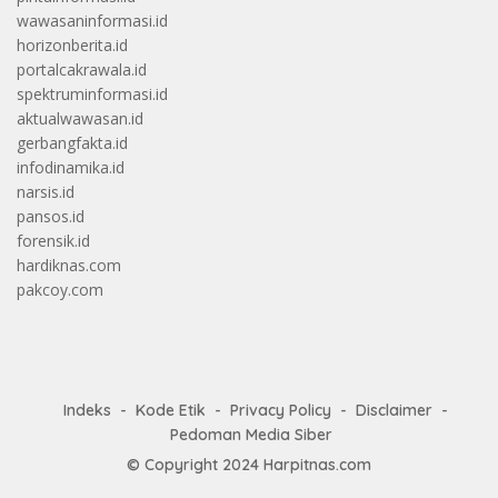
wawasaninformasi.id
horizonberita.id
portalcakrawala.id
spektruminformasi.id
aktualwawasan.id
gerbangfakta.id
infodinamika.id
narsis.id
pansos.id
forensik.id
hardiknas.com
pakcoy.com
Indeks
Kode Etik
Privacy Policy
Disclaimer
Pedoman Media Siber
© Copyright 2024
Harpitnas.com