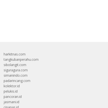
bandar besar starlight princess1000 bagi bonus
harkitnas.com
tangkubanperahu.com
sibolangit.com
siguragura.com
simanindo.com
padarincang.com
kolektor.id
pelukis.id
pancoran.id
jasmani.id
cipanas.id