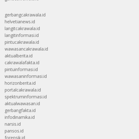
gerbangcakrawala.id
helvetianews.id
langitcakrawala.id
langitinformasi.id
pintucakrawala.id
wawasancakrawala.id
aktualberita.id
cakrawalafakta.id
pintuinformasi.id
wawasaninformasi.id
horizonberita.id
portalcakrawala.id
spektruminformasi.id
aktualwawasan.id
gerbangfakta.id
infodinamika.id
narsis.id
pansos.id
forensik.id