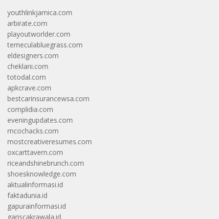
youthlinkjamica.com
arbirate.com
playoutworlder.com
temeculabluegrass.com
eldesigners.com
cheklani.com
totodal.com
apkcrave.com
bestcarinsurancewsa.com
complidia.com
eveningupdates.com
mcochacks.com
mostcreativeresumes.com
oxcarttavern.com
riceandshinebrunch.com
shoesknowledge.com
aktualinformasi.id
faktadunia.id
gapurainformasi.id
gariscakrawala.id