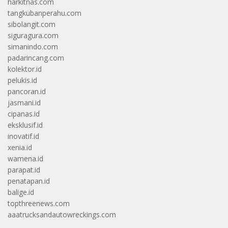
harkitnas.com
tangkubanperahu.com
sibolangit.com
siguragura.com
simanindo.com
padarincang.com
kolektor.id
pelukis.id
pancoran.id
jasmani.id
cipanas.id
eksklusif.id
inovatif.id
xenia.id
wamena.id
parapat.id
penatapan.id
balige.id
topthreenews.com
aaatrucksandautowreckings.com