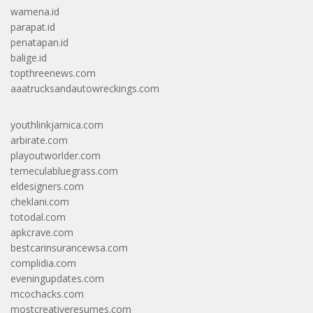
wamena.id
parapat.id
penatapan.id
balige.id
topthreenews.com
aaatrucksandautowreckings.com
youthlinkjamica.com
arbirate.com
playoutworlder.com
temeculabluegrass.com
eldesigners.com
cheklani.com
totodal.com
apkcrave.com
bestcarinsurancewsa.com
complidia.com
eveningupdates.com
mcochacks.com
mostcreativeresumes.com