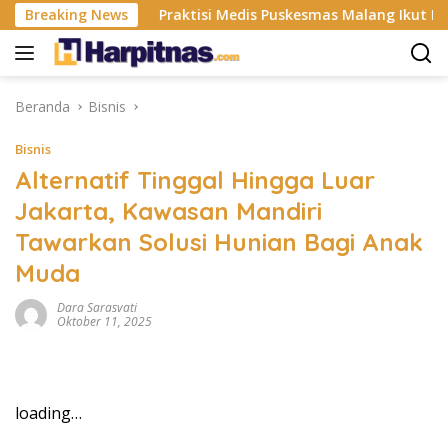
Langsung
tri ISP
Breaking News
Praktisi Medis Puskesmas Malang Ikut Ejek Pas
ke
konten
Beranda
Bisnis
Bisnis
Alternatif Tinggal Hingga Luar
Jakarta, Kawasan Mandiri
Tawarkan Solusi Hunian Bagi Anak
Muda
Dara Sarasvati
Oktober 11, 2025
loading…