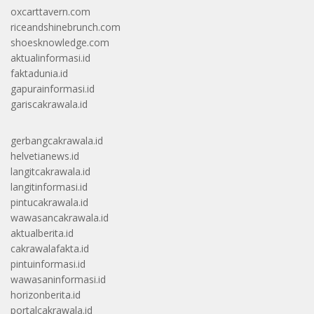
oxcarttavern.com
riceandshinebrunch.com
shoesknowledge.com
aktualinformasi.id
faktadunia.id
gapurainformasi.id
gariscakrawala.id
gerbangcakrawala.id
helvetianews.id
langitcakrawala.id
langitinformasi.id
pintucakrawala.id
wawasancakrawala.id
aktualberita.id
cakrawalafakta.id
pintuinformasi.id
wawasaninformasi.id
horizonberita.id
portalcakrawala.id