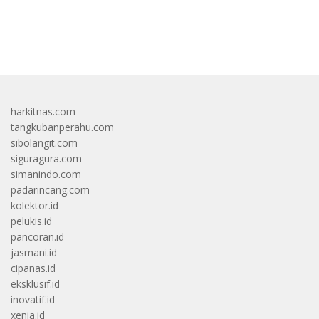
bandar besar starlight princess1000 bagi bonus
harkitnas.com
tangkubanperahu.com
sibolangit.com
siguragura.com
simanindo.com
padarincang.com
kolektor.id
pelukis.id
pancoran.id
jasmani.id
cipanas.id
eksklusif.id
inovatif.id
xenia.id