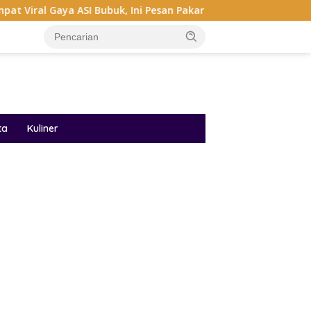
 ASI Bubuk, Ini Pesan Pakar IDAI
Audrey Bianca Di Miss
ta
Kuliner
ar besar starlight princess1000 bagi bonus