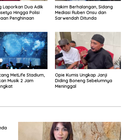
g Laporkan Dua Adik
Hakim Berhalangan, Sidang
setyo Hingga Polisi
Mediasi Ruben Onsu dan
gaan Penghinaan
Sarwendah Ditunda
ang MetLife Stadium,
Opie Kumis Ungkap Janji
kan Musik 2 Jam
Diding Boneng Sebelumnya
ingkat
Meninggal
unda