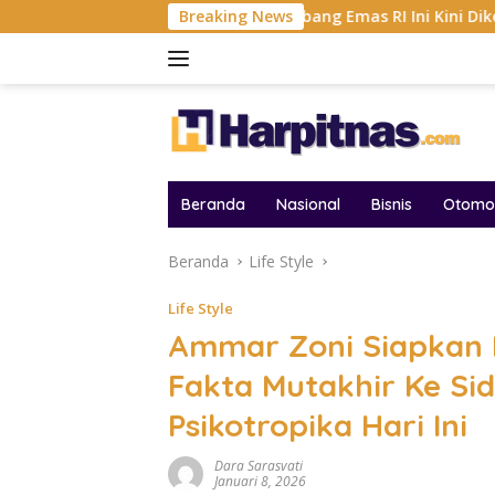
Langsung
ar AFF 2026
Tambang Emas RI Ini Kini Dikemudikan AI,
Breaking News
ke
konten
Beranda
Nasional
Bisnis
Otomot
Beranda
Life Style
Life Style
Ammar Zoni Siapkan 
Fakta Mutakhir Ke Si
Psikotropika Hari Ini
Dara Sarasvati
Januari 8, 2026