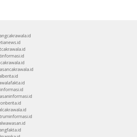
angcakrawala.id
etianews.id
itcakrawala.id
tinformasi.id
ucakrawala.id
sancakrawala.id
lberita.id
awalafakta.id
uinformasi.id
saninformasi.id
zonberita.id
alcakrawala.id
truminformasi.id
alwawasan.id
angfakta.id
dinamika.id