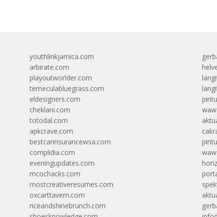
youthlinkjamica.com
gerb
arbirate.com
helv
playoutworlder.com
lang
temeculabluegrass.com
langi
eldesigners.com
pint
cheklani.com
wawa
totodal.com
aktua
apkcrave.com
cakr
bestcarinsurancewsa.com
pint
complidia.com
wawa
eveningupdates.com
hori
mcochacks.com
port
mostcreativeresumes.com
spek
oxcarttavern.com
aktu
riceandshinebrunch.com
gerb
shoesknowledge.com
info