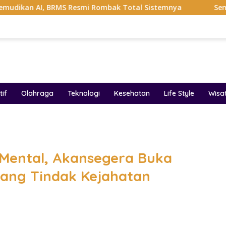
 BRMS Resmi Rombak Total Sistemnya
Sempat Viral Gaya
if
Olahraga
Teknologi
Kesehatan
Life Style
Wisa
band
Mental, Akansegera Buka
dang Tindak Kejahatan