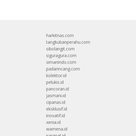
harkitnas.com
tangkubanperahu.com
sibolangit.com
siguragura.com
simanindo.com
padarincang.com
kolektor.id
pelukis.id
pancoran.id
jasmani.id
cipanas.id
eksklusif.id
inovatif.id
xenia.id
wamena.id
parapat.id