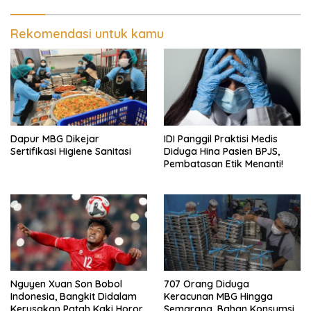
Rekomendasi untuk kamu
Dapur MBG Dikejar
IDI Panggil Praktisi Medis
Sertifikasi Higiene Sanitasi
Diduga Hina Pasien BPJS,
Pembatasan Etik Menanti!
Nguyen Xuan Son Bobol
707 Orang Diduga
Indonesia, Bangkit Didalam
Keracunan MBG Hingga
Kerusakan Patah Kaki Horor
Semarang, Bahan Konsumsi