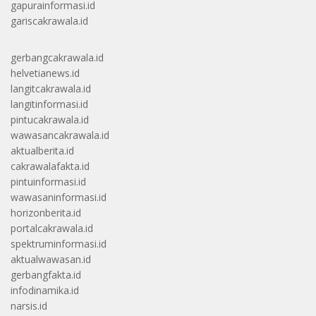
gapurainformasi.id
gariscakrawala.id
gerbangcakrawala.id
helvetianews.id
langitcakrawala.id
langitinformasi.id
pintucakrawala.id
wawasancakrawala.id
aktualberita.id
cakrawalafakta.id
pintuinformasi.id
wawasaninformasi.id
horizonberita.id
portalcakrawala.id
spektruminformasi.id
aktualwawasan.id
gerbangfakta.id
infodinamika.id
narsis.id