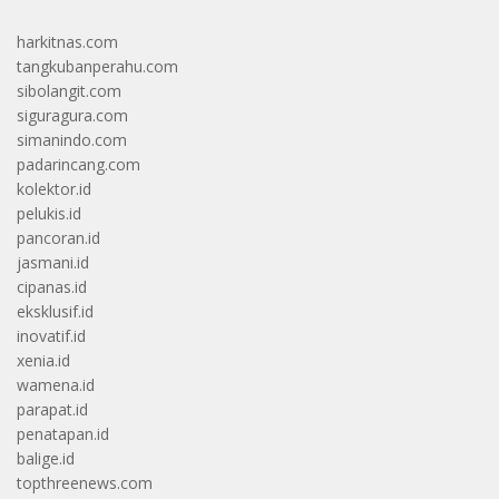
harkitnas.com
tangkubanperahu.com
sibolangit.com
siguragura.com
simanindo.com
padarincang.com
kolektor.id
pelukis.id
pancoran.id
jasmani.id
cipanas.id
eksklusif.id
inovatif.id
xenia.id
wamena.id
parapat.id
penatapan.id
balige.id
topthreenews.com