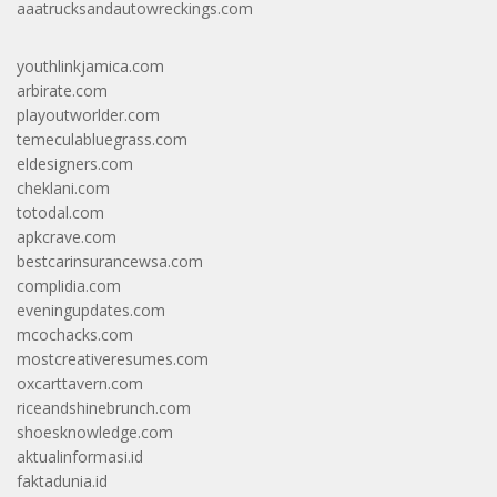
aaatrucksandautowreckings.com
youthlinkjamica.com
arbirate.com
playoutworlder.com
temeculabluegrass.com
eldesigners.com
cheklani.com
totodal.com
apkcrave.com
bestcarinsurancewsa.com
complidia.com
eveningupdates.com
mcochacks.com
mostcreativeresumes.com
oxcarttavern.com
riceandshinebrunch.com
shoesknowledge.com
aktualinformasi.id
faktadunia.id