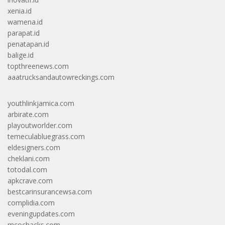
xenia.id
wamena.id
parapat.id
penatapan.id
balige.id
topthreenews.com
aaatrucksandautowreckings.com
youthlinkjamica.com
arbirate.com
playoutworlder.com
temeculabluegrass.com
eldesigners.com
cheklani.com
totodal.com
apkcrave.com
bestcarinsurancewsa.com
complidia.com
eveningupdates.com
mcochacks.com