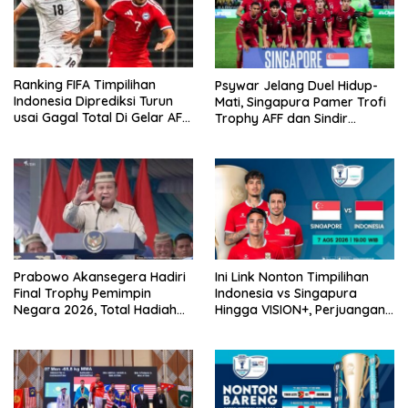
Ranking FIFA Timpilihan
Psywar Jelang Duel Hidup-
Indonesia Diprediksi Turun
Mati, Singapura Pamer Trofi
usai Gagal Total Di Gelar AFF
Trophy AFF dan Sindir
2026
Timpilihan Indonesia
Prabowo Akansegera Hadiri
Ini Link Nonton Timpilihan
Final Trophy Pemimpin
Indonesia vs Singapura
Negara 2026, Total Hadiah
Hingga VISION+, Perjuangan
Liga Tembus Rp15,5 Miliar
Belum Usai!