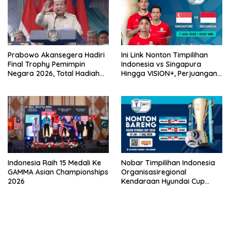
Prabowo Akansegera Hadiri
Ini Link Nonton Timpilihan
Final Trophy Pemimpin
Indonesia vs Singapura
Negara 2026, Total Hadiah
Hingga VISION+, Perjuangan
Liga Tembus Rp15,5 Miliar
Belum Usai!
Indonesia Raih 15 Medali Ke
Nobar Timpilihan Indonesia
GAMMA Asian Championships
Organisasiregional
2026
Kendaraan Hyundai Cup
2026 Bersama VISION+ Di
Meikarta, Catat Jadwalnya!