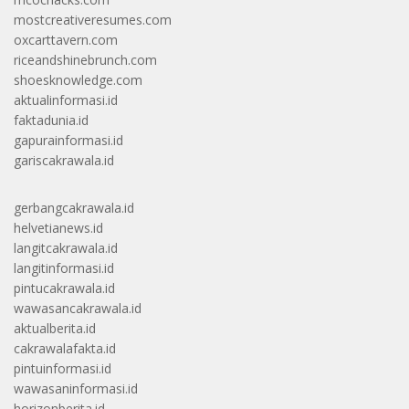
mostcreativeresumes.com
oxcarttavern.com
riceandshinebrunch.com
shoesknowledge.com
aktualinformasi.id
faktadunia.id
gapurainformasi.id
gariscakrawala.id
gerbangcakrawala.id
helvetianews.id
langitcakrawala.id
langitinformasi.id
pintucakrawala.id
wawasancakrawala.id
aktualberita.id
cakrawalafakta.id
pintuinformasi.id
wawasaninformasi.id
horizonberita.id