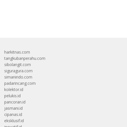
bandar besar starlight princess1000 bagi bonus
harkitnas.com
tangkubanperahu.com
sibolangit.com
siguragura.com
simanindo.com
padarincang.com
kolektor.id
pelukis.id
pancoran.id
jasmani.id
cipanas.id
eksklusif.id
inovatif.id