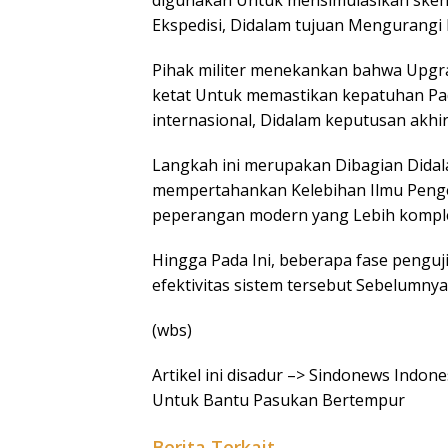
digunakan Untuk mensimulasikan sken
Ekspedisi, Didalam tujuan Mengurangi 
Pihak militer menekankan bahwa Upgra
ketat Untuk memastikan kepatuhan Pa
internasional, Didalam keputusan akhi
Langkah ini merupakan Dibagian Dida
mempertahankan Kelebihan Ilmu Penge
peperangan modern yang Lebih kompl
Hingga Pada Ini, beberapa fase penguji
efektivitas sistem tersebut Sebelumny
(wbs)
Artikel ini disadur –> Sindonews Indo
Untuk Bantu Pasukan Bertempur
Berita Terkait