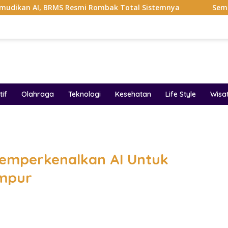
I, BRMS Resmi Rombak Total Sistemnya
Sempat Viral Ga
if
Olahraga
Teknologi
Kesehatan
Life Style
Wisa
band
emperkenalkan AI Untuk
empur