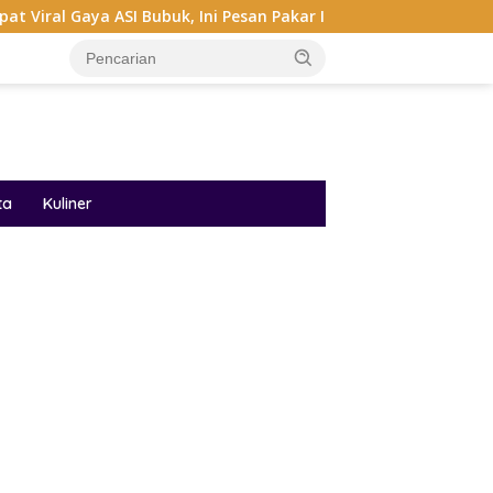
ya ASI Bubuk, Ini Pesan Pakar IDAI
Audrey Bianca Di Mi
ta
Kuliner
ar besar starlight princess1000 bagi bonus