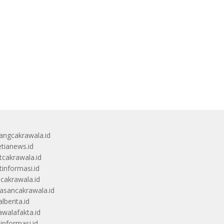
angcakrawala.id
etianews.id
itcakrawala.id
tinformasi.id
ucakrawala.id
sancakrawala.id
lberita.id
awalafakta.id
uinformasi.id