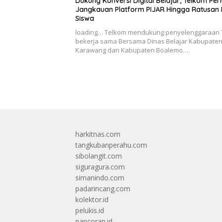
Dukung Konversi Digital Belajar, Telkom Per
Jangkauan Platform PIJAR Hingga Ratusan 
Siswa
loading… Telkom mendukung penyelenggaraan 
bekerja sama Bersama Dinas Belajar Kabupate
Karawang dan Kabupaten Boalemo….
harkitnas.com
tangkubanperahu.com
sibolangit.com
siguragura.com
simanindo.com
padarincang.com
kolektor.id
pelukis.id
pancoran.id