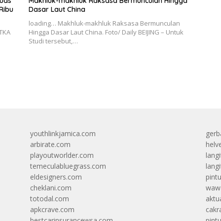
luas
Makhluk-makhluk Raksasa Bermunculan Hingga
Ribu
Dasar Laut China
loading… Makhluk-makhluk Raksasa Bermunculan
TKA
Hingga Dasar Laut China. Foto/ Daily BEIJING – Untuk
n
Studi tersebut,…
youthlinkjamica.com
gerb
arbirate.com
helv
playoutworlder.com
lang
temeculabluegrass.com
langi
eldesigners.com
pint
cheklani.com
wawa
totodal.com
aktua
apkcrave.com
cakr
bestcarinsurancewsa.com
pint