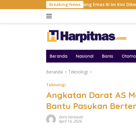
Langsung
elar AFF 2026
Tambang Emas RI Ini Kini Dikemudikan A
Breaking News
ke
konten
Beranda
Nasional
Bisnis
Otomot
Beranda
Teknologi
Teknologi
Angkatan Darat AS M
Bantu Pasukan Bert
Dara Sarasvati
April 14, 2026