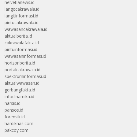
helvetianews.id
langitcakrawala.id
langitinformasi.id
pintucakrawala.id
wawasancakrawala.id
aktualberita.id
cakrawalafakta.id
pintuinformasi.id
wawasaninformasi.id
horizonberita.id
portalcakrawala.id
spektruminformasi.id
aktualwawasan.id
gerbangfakta.id
infodinamika.id
narsis.id
pansos.id
forensik.id
hardiknas.com
pakcoy.com