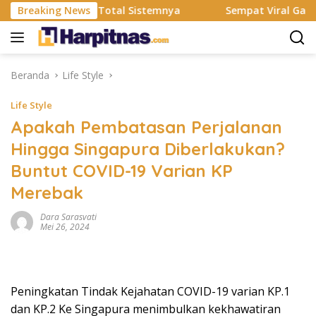
Langsung
Resmi Rombak Total Sistemnya
Breaking News
Sempat Viral Gaya ASI Bu
ke
konten
Beranda
Life Style
Life Style
Apakah Pembatasan Perjalanan
Hingga Singapura Diberlakukan?
Buntut COVID-19 Varian KP
Merebak
Dara Sarasvati
Mei 26, 2024
Peningkatan Tindak Kejahatan COVID-19 varian KP.1
dan KP.2 Ke Singapura menimbulkan kekhawatiran