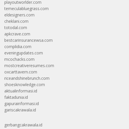
playoutworlder.com
temeculabluegrass.com
eldesigners.com
cheklani.com
totodal.com
apkcrave.com
bestcarinsurancewsa.com
complidia.com
eveningupdates.com
mcochacks.com
mostcreativeresumes.com
oxcarttavern.com
riceandshinebrunch.com
shoesknowledge.com
aktualinformasi.id
faktadunia.id
gapurainformasi.id
gariscakrawala.id
gerbangcakrawala.id