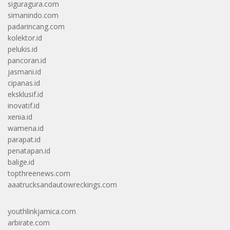
siguragura.com
simanindo.com
padarincang.com
kolektor.id
pelukis.id
pancoran.id
jasmani.id
cipanas.id
eksklusif.id
inovatif.id
xenia.id
wamena.id
parapat.id
penatapan.id
balige.id
topthreenews.com
aaatrucksandautowreckings.com
youthlinkjamica.com
arbirate.com