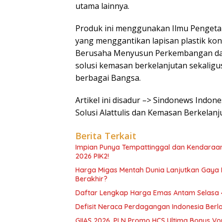
utama lainnya.
Produk ini menggunakan Ilmu Pengetahu
yang menggantikan lapisan plastik kon
Berusaha Menyusun Perkembangan da
solusi kemasan berkelanjutan sekalig
berbagai Bangsa.
Artikel ini disadur –> Sindonews Indo
Solusi Alattulis dan Kemasan Berkelanj
Berita Terkait
Impian Punya Tempattinggal dan Kendaraan
2026 PIK2!
Harga Migas Mentah Dunia Lanjutkan Gaya Pe
Berakhir?
Daftar Lengkap Harga Emas Antam Selasa 4
Defisit Neraca Perdagangan Indonesia Berl
GIIAS 2026, PLN Promo HCS Ultima Bonus Vouc