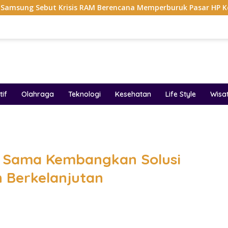
Krisis RAM Berencana Memperburuk Pasar HP Ke 2027
D
if
Olahraga
Teknologi
Kesehatan
Life Style
Wisa
band
a Sama Kembangkan Solusi
n Berkelanjutan