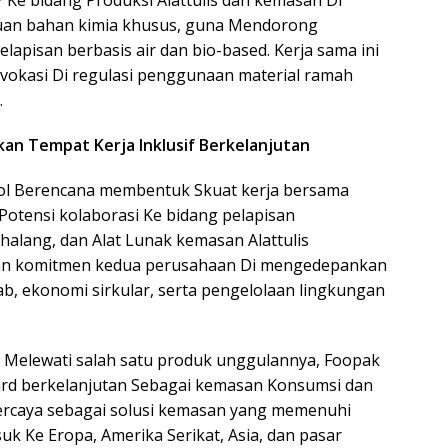
Ke bidang Produksi Alattulis dan kemasan Di
huan bahan kimia khusus, guna Mendorong
pisan berbasis air dan bio-based. Kerja sama ini
okasi Di regulasi penggunaan material ramah
.
kan Tempat Kerja Inklusif Berkelanjutan
izol Berencana membentuk Skuat kerja bersama
 Potensi kolaborasi Ke bidang pelapisan
alang, dan Alat Lunak kemasan Alattulis
nkan komitmen kedua perusahaan Di mengedepankan
 ekonomi sirkular, serta pengelolaan lingkungan
PP Melewati salah satu produk unggulannya, Foopak
rd berkelanjutan Sebagai kemasan Konsumsi dan
ercaya sebagai solusi kemasan yang memenuhi
suk Ke Eropa, Amerika Serikat, Asia, dan pasar