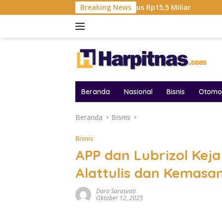
Langsung
otal Hadiah Liga Tembus Rp15,5 Miliar
Breaking News
Samsung Sebut 
ke
konten
Beranda
Nasional
Bisnis
Otomot
Beranda
Bisnis
Bisnis
APP dan Lubrizol Kej
Alattulis dan Kemasa
Dara Sarasvati
Oktober 12, 2025