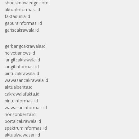
shoesknowledge.com
aktualinformasi.id
faktadunia.id
gapurainformasi.id
gariscakrawala.id
gerbangcakrawala.id
helvetianews.id
langitcakrawala.id
langitinformasi.id
pintucakrawala.id
wawasancakrawala.id
aktualberita.id
cakrawalafakta.id
pintuinformasi.id
wawasaninformasi.id
horizonberita.id
portalcakrawala.id
spektruminformasi.id
aktualwawasan.id