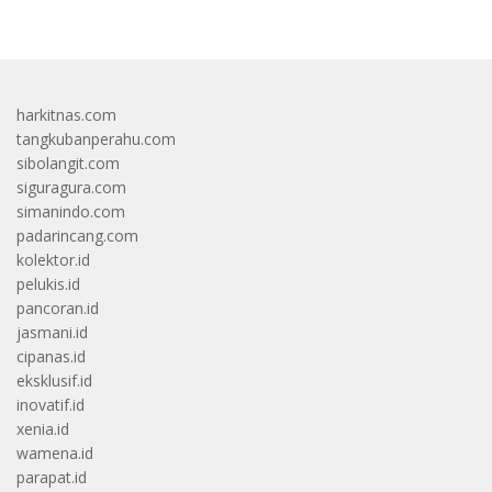
harkitnas.com
tangkubanperahu.com
sibolangit.com
siguragura.com
simanindo.com
padarincang.com
kolektor.id
pelukis.id
pancoran.id
jasmani.id
cipanas.id
eksklusif.id
inovatif.id
xenia.id
wamena.id
parapat.id