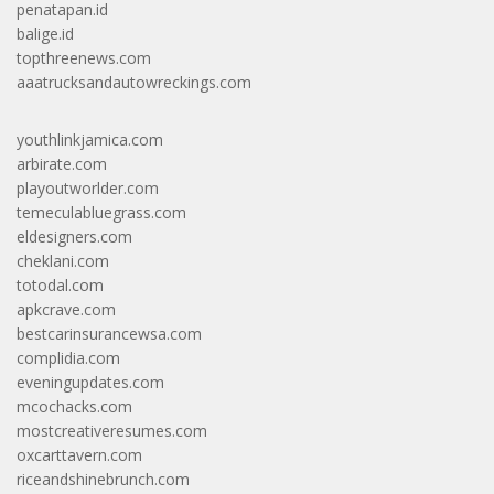
penatapan.id
balige.id
topthreenews.com
aaatrucksandautowreckings.com
youthlinkjamica.com
arbirate.com
playoutworlder.com
temeculabluegrass.com
eldesigners.com
cheklani.com
totodal.com
apkcrave.com
bestcarinsurancewsa.com
complidia.com
eveningupdates.com
mcochacks.com
mostcreativeresumes.com
oxcarttavern.com
riceandshinebrunch.com