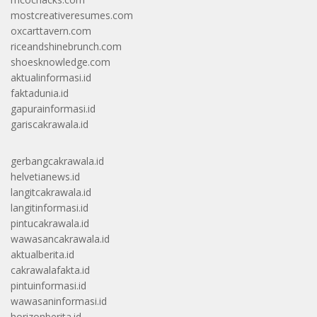
mostcreativeresumes.com
oxcarttavern.com
riceandshinebrunch.com
shoesknowledge.com
aktualinformasi.id
faktadunia.id
gapurainformasi.id
gariscakrawala.id
gerbangcakrawala.id
helvetianews.id
langitcakrawala.id
langitinformasi.id
pintucakrawala.id
wawasancakrawala.id
aktualberita.id
cakrawalafakta.id
pintuinformasi.id
wawasaninformasi.id
horizonberita.id