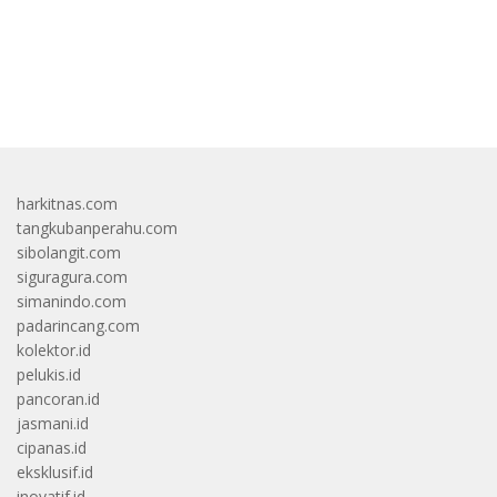
bandar besar starlight princess1000 bagi bonus
harkitnas.com
tangkubanperahu.com
sibolangit.com
siguragura.com
simanindo.com
padarincang.com
kolektor.id
pelukis.id
pancoran.id
jasmani.id
cipanas.id
eksklusif.id
inovatif.id