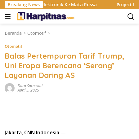
Langsung
ting, Alat Elektronik Ke Mata Rossa
Breaking News
Project Pop Rayak
ke
konten
Beranda
Otomotif
Otomotif
Balas Pertempuran Tarif Trump,
Uni Eropa Berencana ‘Serang’
Layanan Daring AS
Dara Sarasvati
April 5, 2025
Jakarta, CNN Indonesia
—