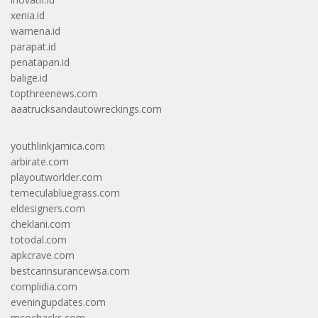
xenia.id
wamena.id
parapat.id
penatapan.id
balige.id
topthreenews.com
aaatrucksandautowreckings.com
youthlinkjamica.com
arbirate.com
playoutworlder.com
temeculabluegrass.com
eldesigners.com
cheklani.com
totodal.com
apkcrave.com
bestcarinsurancewsa.com
complidia.com
eveningupdates.com
mcochacks.com