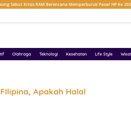
 RAM Berencana Memperburuk Pasar HP Ke 2027
Dapur M
if
Olahraga
Teknologi
Kesehatan
Life Style
Wisa
band
FIlipina, Apakah Halal