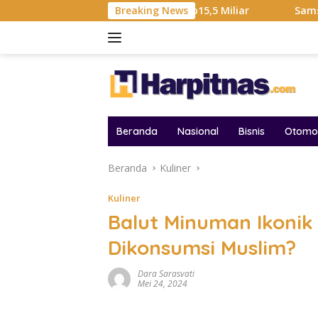
Langsung
diah Liga Tembus Rp15,5 Miliar
Breaking News
Samsung Sebut Krisis
ke
konten
Beranda
Nasional
Bisnis
Otomot
Beranda
Kuliner
Kuliner
Balut Minuman Ikonik 
Dikonsumsi Muslim?
Dara Sarasvati
Mei 24, 2024