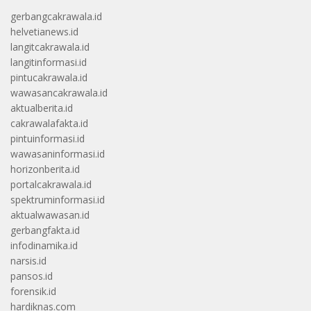
gerbangcakrawala.id
helvetianews.id
langitcakrawala.id
langitinformasi.id
pintucakrawala.id
wawasancakrawala.id
aktualberita.id
cakrawalafakta.id
pintuinformasi.id
wawasaninformasi.id
horizonberita.id
portalcakrawala.id
spektruminformasi.id
aktualwawasan.id
gerbangfakta.id
infodinamika.id
narsis.id
pansos.id
forensik.id
hardiknas.com