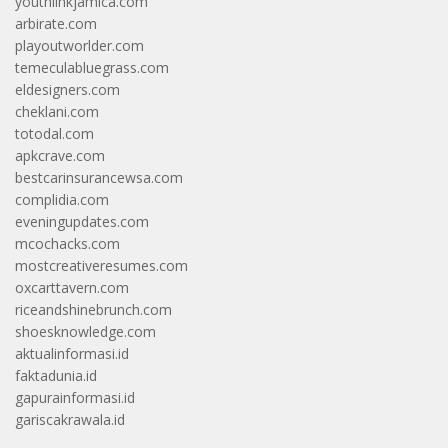
youthlinkjamica.com
arbirate.com
playoutworlder.com
temeculabluegrass.com
eldesigners.com
cheklani.com
totodal.com
apkcrave.com
bestcarinsurancewsa.com
complidia.com
eveningupdates.com
mcochacks.com
mostcreativeresumes.com
oxcarttavern.com
riceandshinebrunch.com
shoesknowledge.com
aktualinformasi.id
faktadunia.id
gapurainformasi.id
gariscakrawala.id