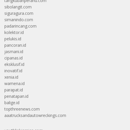
tangkubanperahu.com
sibolangit.com
siguragura.com
simanindo.com
padarincang.com
kolektor.id
pelukis.id
pancoran.id
jasmani.id
cipanas.id
eksklusif.id
inovatif.id
xenia.id
wamena.id
parapat.id
penatapan.id
balige.id
topthreenews.com
aaatrucksandautowreckings.com