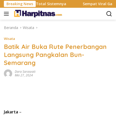
Langsung
esmi Rombak Total Sistemnya
Breaking News
Sempat Viral Gaya ASI Bu
ke
konten
Beranda
Wisata
Wisata
Batik Air Buka Rute Penerbangan
Langsung Pangkalan Bun-
Semarang
Dara Sarasvati
Mei 27, 2024
Jakarta
–