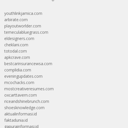
youthlinkjamica.com
arbirate.com
playoutworlder.com
temeculabluegrass.com
eldesigners.com
cheklani.com
totodal.com
apkcrave.com
bestcarinsurancewsa.com
complidia.com
eveningupdates.com
mcochacks.com
mostcreativeresumes.com
oxcarttavern.com
riceandshinebrunch.com
shoesknowledge.com
aktualinformasi.id
faktadunia.id
gapurainformasi.id