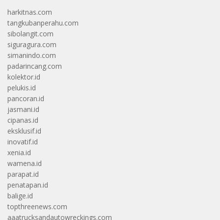
harkitnas.com
tangkubanperahu.com
sibolangit.com
siguragura.com
simanindo.com
padarincang.com
kolektor.id
pelukis.id
pancoran.id
jasmani.id
cipanas.id
eksklusif.id
inovatif.id
xenia.id
wamena.id
parapat.id
penatapan.id
balige.id
topthreenews.com
aaatrucksandautowreckings.com