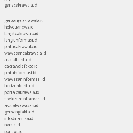
gariscakrawala.id
gerbangcakrawala.id
helvetianews.id
langitcakrawala.id
langitinformasi.id
pintucakrawala.id
wawasancakrawala.id
aktualberita.id
cakrawalafakta.id
pintuinformasi.id
wawasaninformasi.id
horizonberita.id
portalcakrawala.id
spektruminformasi.id
aktualwawasan.id
gerbangfakta.id
infodinamika.id
narsis.id
pansos.id