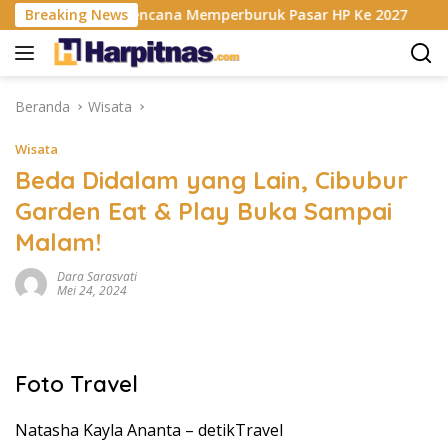
Langsung
risis RAM Berencana Memperburuk Pasar HP Ke 2027
Breaking News
Da
ke
konten
Beranda
Wisata
Wisata
Beda Didalam yang Lain, Cibubur
Garden Eat & Play Buka Sampai
Malam!
Dara Sarasvati
Mei 24, 2024
Foto Travel
Natasha Kayla Ananta –
detikTravel