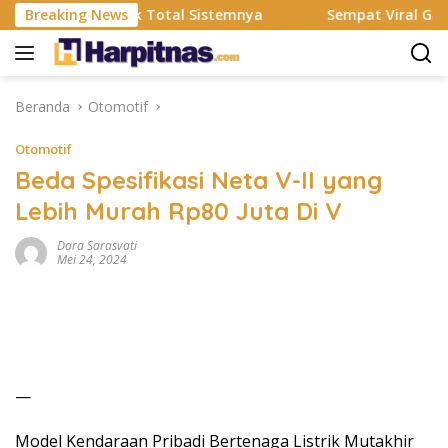
Langsung
 Resmi Rombak Total Sistemnya
Breaking News
Sempat Viral Gaya ASI B
ke
konten
Beranda
Otomotif
Otomotif
Beda Spesifikasi Neta V-II yang
Lebih Murah Rp80 Juta Di V
Dara Sarasvati
Mei 24, 2024
—
Model Kendaraan Pribadi Bertenaga Listrik Mutakhir