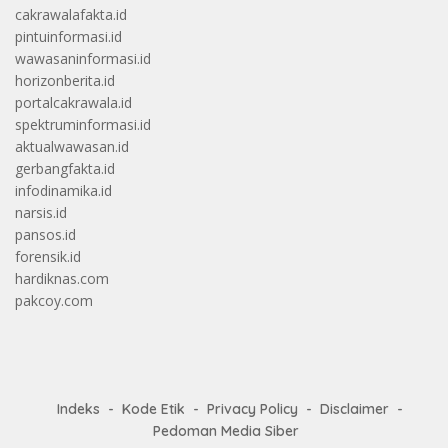
cakrawalafakta.id
pintuinformasi.id
wawasaninformasi.id
horizonberita.id
portalcakrawala.id
spektruminformasi.id
aktualwawasan.id
gerbangfakta.id
infodinamika.id
narsis.id
pansos.id
forensik.id
hardiknas.com
pakcoy.com
Indeks
Kode Etik
Privacy Policy
Disclaimer
Pedoman Media Siber