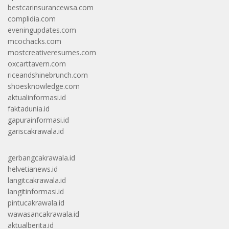
bestcarinsurancewsa.com
complidia.com
eveningupdates.com
mcochacks.com
mostcreativeresumes.com
oxcarttavern.com
riceandshinebrunch.com
shoesknowledge.com
aktualinformasi.id
faktadunia.id
gapurainformasi.id
gariscakrawala.id
gerbangcakrawala.id
helvetianews.id
langitcakrawala.id
langitinformasi.id
pintucakrawala.id
wawasancakrawala.id
aktualberita.id