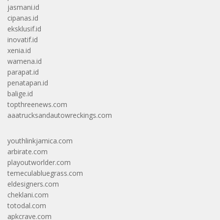
jasmani.id
cipanas.id
eksklusif.id
inovatif.id
xenia.id
wamena.id
parapat.id
penatapan.id
balige.id
topthreenews.com
aaatrucksandautowreckings.com
youthlinkjamica.com
arbirate.com
playoutworlder.com
temeculabluegrass.com
eldesigners.com
cheklani.com
totodal.com
apkcrave.com