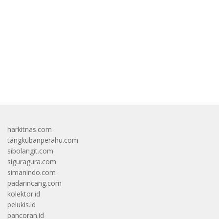
bandar besar starlight princess1000 bagi bonus
harkitnas.com
tangkubanperahu.com
sibolangit.com
siguragura.com
simanindo.com
padarincang.com
kolektor.id
pelukis.id
pancoran.id