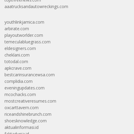
aaatrucksandautowreckings.com
youthlinkjamica.com
arbirate.com
playoutworlder.com
temeculabluegrass.com
eldesigners.com
cheklani.com
totodal.com
apkcrave.com
bestcarinsurancewsa.com
complidia.com
eveningupdates.com
mcochacks.com
mostcreativeresumes.com
oxcarttavern.com
riceandshinebrunch.com
shoesknowledge.com
aktualinformasi.id
faktadunia.id