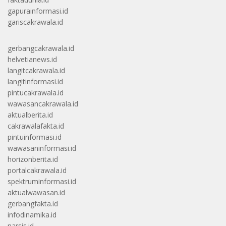
gapurainformasi.id
gariscakrawala.id
gerbangcakrawala.id
helvetianews.id
langitcakrawala.id
langitinformasi.id
pintucakrawala.id
wawasancakrawala.id
aktualberita.id
cakrawalafakta.id
pintuinformasi.id
wawasaninformasi.id
horizonberita.id
portalcakrawala.id
spektruminformasi.id
aktualwawasan.id
gerbangfakta.id
infodinamika.id
narsis.id