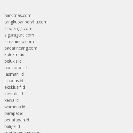
harkitnas.com
tangkubanperahu.com
sibolangit.com
siguragura.com
simanindo.com
padarincang.com
kolektor.id
pelukis.id
pancoran.id
jasmani.id
cipanas.id
eksklusif.id
inovatif.id
xenia.id
wamena.id
parapat.id
penatapan.id
balige.id
topthreenews.com