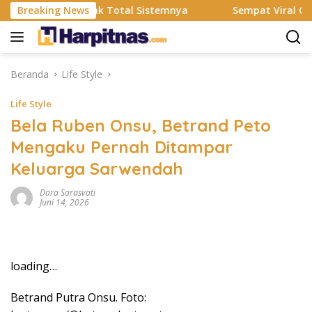
Langsung
MS Resmi Rombak Total Sistemnya
Breaking News
Sempat Viral Gaya ASI
ke
konten
Beranda
Life Style
Life Style
Bela Ruben Onsu, Betrand Peto
Mengaku Pernah Ditampar
Keluarga Sarwendah
Dara Sarasvati
Juni 14, 2026
loading…
Betrand Putra Onsu. Foto: