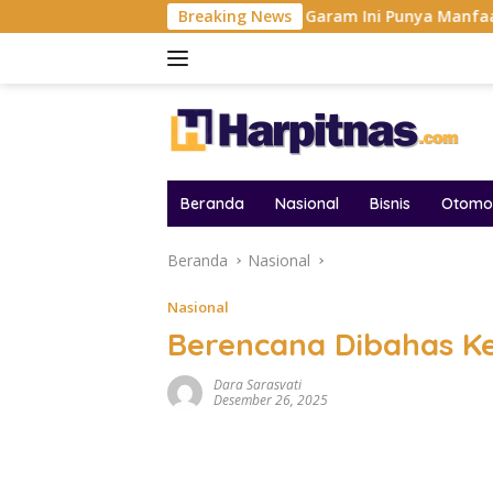
Langsung
Tak Cuma Asin, 5 Jenis Garam Ini Punya Manfaat Berbeda Se
Breaking News
ke
konten
Beranda
Nasional
Bisnis
Otomot
Beranda
Nasional
Nasional
Berencana Dibahas K
Dara Sarasvati
Desember 26, 2025