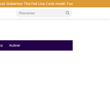
e Fed Lisa Cook meski Tuduhan Mengelabui Orang Lain KPR Ta
ta
Kuliner
ar besar starlight princess1000 bagi bonus