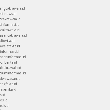
angcakrawala.id
etianews.id
itcakrawala.id
tinformasi.id
ucakrawala.id
sancakrawala.id
lberita.id
awalafakta.id
uinformasi.id
saninformasi.id
zonberita.id
alcakrawala.id
truminformasi.id
alwawasan.id
angfakta.id
dinamika.id
s.id
os.id
sik.id