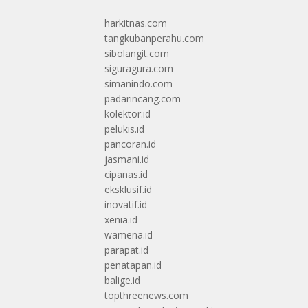
harkitnas.com
tangkubanperahu.com
sibolangit.com
siguragura.com
simanindo.com
padarincang.com
kolektor.id
pelukis.id
pancoran.id
jasmani.id
cipanas.id
eksklusif.id
inovatif.id
xenia.id
wamena.id
parapat.id
penatapan.id
balige.id
topthreenews.com