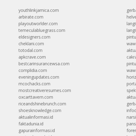
youthlinkjamica.com
gerb
arbirate.com
helv
playoutworlder.com
lang
temeculabluegrass.com
langi
eldesigners.com
pint
cheklani.com
wawa
totodal.com
aktua
apkcrave.com
cakr
bestcarinsurancewsa.com
pint
complidia.com
wawa
eveningupdates.com
hori
mcochacks.com
port
mostcreativeresumes.com
spek
oxcarttavern.com
aktu
riceandshinebrunch.com
gerb
shoesknowledge.com
info
aktualinformasi.id
narsi
faktadunia.id
pans
gapurainformasi.id
foren