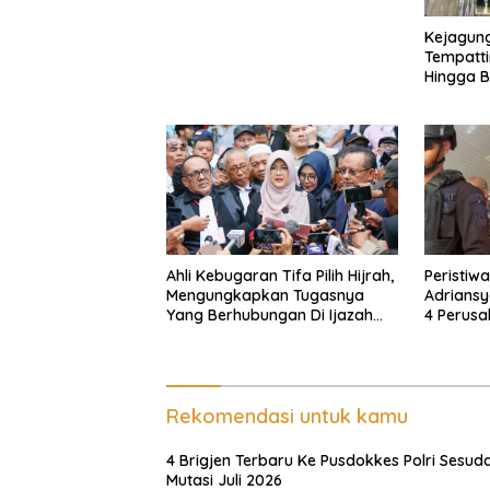
Kejagun
Tempatti
Hingga 
Penting 
Adriansy
Ahli Kebugaran Tifa Pilih Hijrah,
Peristiw
Mengungkapkan Tugasnya
Adriansy
Yang Berhubungan Di Ijazah
4 Perusa
Jokowi Sudah Cukup
Diduga D
Cuci Uan
Rekomendasi untuk kamu
4 Brigjen Terbaru Ke Pusdokkes Polri Sesud
Mutasi Juli 2026