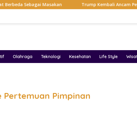
bagai Masakan
Trump Kembali Ancam Pecat Gubernur Th
if
Olahraga
Teknologi
Kesehatan
Life Style
Wisa
band
e Pertemuan Pimpinan