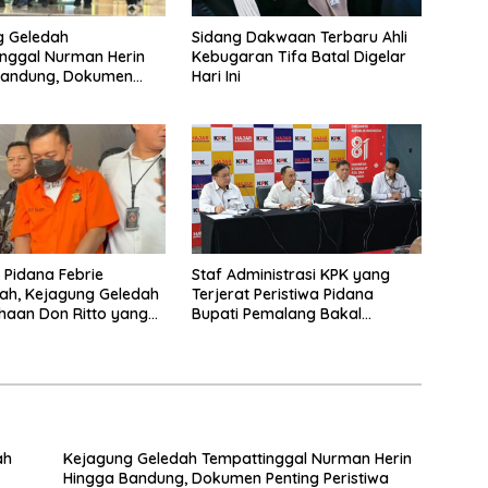
g Geledah
Sidang Dakwaan Terbaru Ahli
nggal Nurman Herin
Kebugaran Tifa Batal Digelar
Bandung, Dokumen
Hari Ini
Peristiwa Pidana Febrie
ah Disita
a Pidana Febrie
Staf Administrasi KPK yang
ah, Kejagung Geledah
Terjerat Peristiwa Pidana
haan Don Ritto yang
Bupati Pemalang Bakal
ari Sebab Itu Tempat
Diperiksa Dewas
g
ah
Kejagung Geledah Tempattinggal Nurman Herin
Hingga Bandung, Dokumen Penting Peristiwa