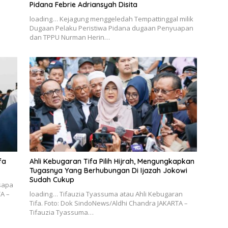
Pidana Febrie Adriansyah Disita
loading… Kejagung menggeledah Tempattinggal milik
Dugaan Pelaku Peristiwa Pidana dugaan Penyuapan
dan TPPU Nurman Herin…
fa
Ahli Kebugaran Tifa Pilih Hijrah, Mengungkapkan
Tugasnya Yang Berhubungan Di Ijazah Jokowi
Sudah Cukup
sapa
A –
loading… Tifauzia Tyassuma atau Ahli Kebugaran
Tifa. Foto: Dok SindoNews/Aldhi Chandra JAKARTA –
Tifauzia Tyassuma…