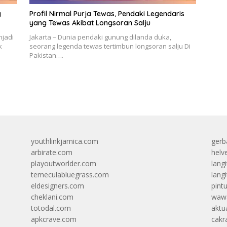
g
Profil Nirmal Purja Tewas, Pendaki Legendaris
yang Tewas Akibat Longsoran Salju
njadi
Jakarta – Dunia pendaki gunung dilanda duka,
k
seorang legenda tewas tertimbun longsoran salju Di
Pakistan….
youthlinkjamica.com
gerb
arbirate.com
helv
playoutworlder.com
lang
temeculabluegrass.com
langi
eldesigners.com
pint
cheklani.com
wawa
totodal.com
aktua
apkcrave.com
cakr