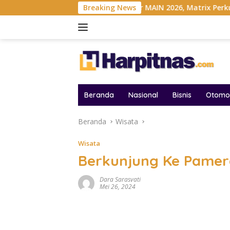
Langsung
an Indonesia
Gelar MAIN 2026, Matrix Perkuat Kolaborasi
Breaking News
ke
konten
Beranda
Nasional
Bisnis
Otomot
Beranda
Wisata
Wisata
Berkunjung Ke Pamer
Dara Sarasvati
Mei 26, 2024