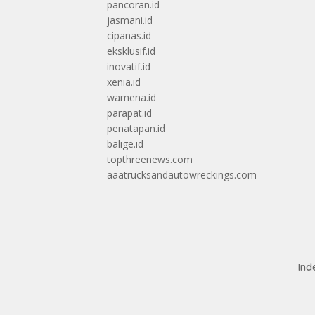
pancoran.id
jasmani.id
cipanas.id
eksklusif.id
inovatif.id
xenia.id
wamena.id
parapat.id
penatapan.id
balige.id
topthreenews.com
aaatrucksandautowreckings.com
Ind