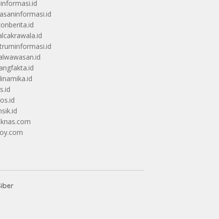
uinformasi.id
saninformasi.id
zonberita.id
alcakrawala.id
truminformasi.id
alwawasan.id
angfakta.id
dinamika.id
s.id
os.id
sik.id
iknas.com
coy.com
iber