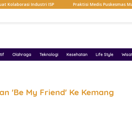
 Industri ISP
Praktisi Medis Puskesmas Malang Ikut Ej
if
Olahraga
Teknologi
Kesehatan
Life Style
Wisa
band
an 'Be My Friend' Ke Kemang