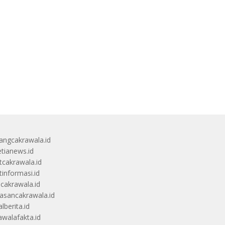
angcakrawala.id
etianews.id
itcakrawala.id
tinformasi.id
ucakrawala.id
sancakrawala.id
lberita.id
awalafakta.id