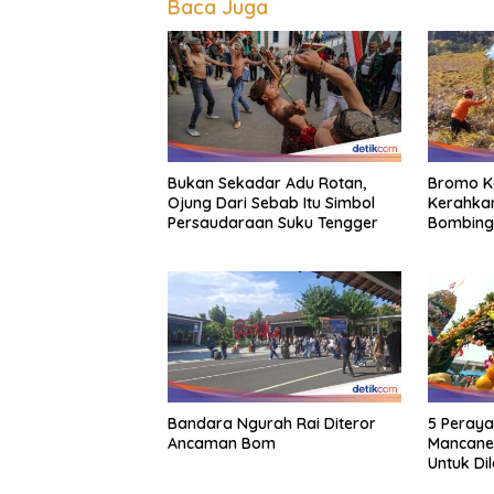
Baca Juga
Bukan Sekadar Adu Rotan,
Bromo K
Ojung Dari Sebab Itu Simbol
Kerahkan
Persaudaraan Suku Tengger
Bombing
Bandara Ngurah Rai Diteror
5 Peraya
Ancaman Bom
Mancane
Untuk Di