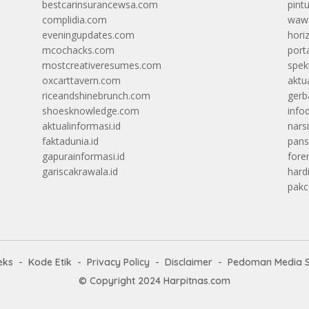
bestcarinsurancewsa.com
pint
complidia.com
wawa
eveningupdates.com
hori
mcochacks.com
port
mostcreativeresumes.com
spek
oxcarttavern.com
aktu
riceandshinebrunch.com
gerb
shoesknowledge.com
info
aktualinformasi.id
narsi
faktadunia.id
pans
gapurainformasi.id
foren
gariscakrawala.id
hard
pak
eks
Kode Etik
Privacy Policy
Disclaimer
Pedoman Media S
© Copyright 2024
Harpitnas.com