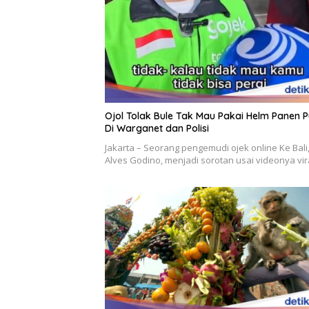
Ojol Tolak Bule Tak Mau Pakai Helm Panen P
Di Warganet dan Polisi
Jakarta – Seorang pengemudi ojek online Ke Bali
Alves Godino, menjadi sorotan usai videonya vi