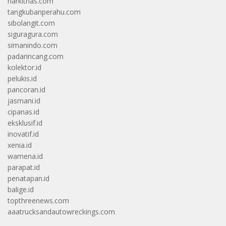
harkitnas.com
tangkubanperahu.com
sibolangit.com
siguragura.com
simanindo.com
padarincang.com
kolektor.id
pelukis.id
pancoran.id
jasmani.id
cipanas.id
eksklusif.id
inovatif.id
xenia.id
wamena.id
parapat.id
penatapan.id
balige.id
topthreenews.com
aaatrucksandautowreckings.com