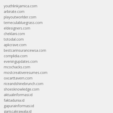
youthlinkjamica.com
arbirate.com
playoutworlder.com
temeculabluegrass.com
eldesigners.com
cheklani.com
totodal.com
apkcrave.com
bestcarinsurancewsa.com
complidia.com
eveningupdates.com
mcochacks.com
mostcreativeresumes.com
oxcarttavern.com
riceandshinebrunch.com
shoesknowledge.com
aktualinformasi.id
faktadunia.id
gapurainformasi.id
gariscakrawala.id