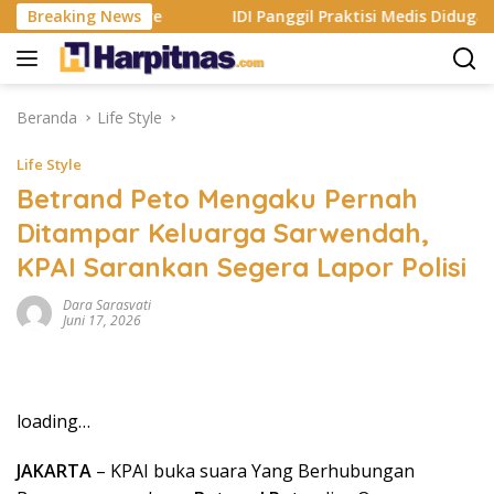
Langsung
Apple App Store
Breaking News
IDI Panggil Praktisi Medis Diduga Hina
ke
konten
Beranda
Life Style
Life Style
Betrand Peto Mengaku Pernah
Ditampar Keluarga Sarwendah,
KPAI Sarankan Segera Lapor Polisi
Dara Sarasvati
Juni 17, 2026
loading…
JAKARTA
– KPAI buka suara Yang Berhubungan