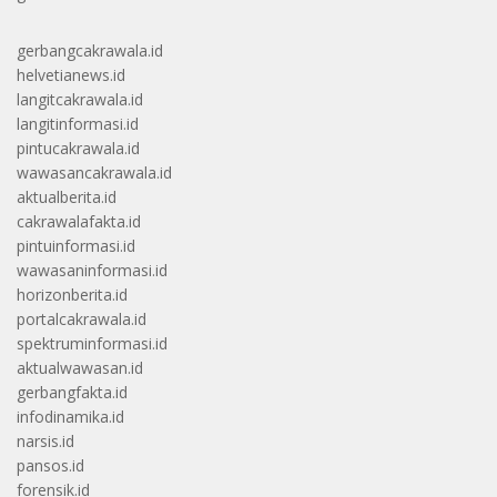
gerbangcakrawala.id
helvetianews.id
langitcakrawala.id
langitinformasi.id
pintucakrawala.id
wawasancakrawala.id
aktualberita.id
cakrawalafakta.id
pintuinformasi.id
wawasaninformasi.id
horizonberita.id
portalcakrawala.id
spektruminformasi.id
aktualwawasan.id
gerbangfakta.id
infodinamika.id
narsis.id
pansos.id
forensik.id