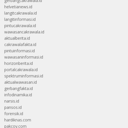
gerbangcakrawala.id
helvetianews.id
langitcakrawala.id
langitinformasi.id
pintucakrawala.id
wawasancakrawala.id
aktualberita.id
cakrawalafakta.id
pintuinformasi.id
wawasaninformasi.id
horizonberita.id
portalcakrawala.id
spektruminformasi.id
aktualwawasan.id
gerbangfakta.id
infodinamika.id
narsis.id
pansos.id
forensik.id
hardiknas.com
pakcoy.com