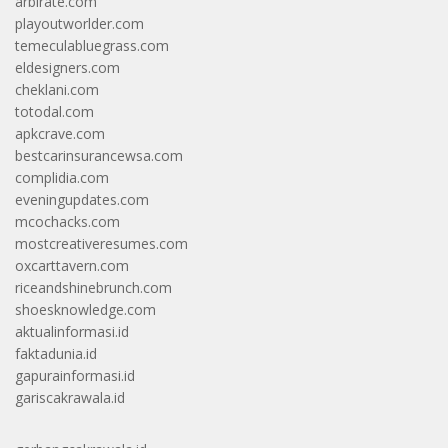
arbirate.com
playoutworlder.com
temeculabluegrass.com
eldesigners.com
cheklani.com
totodal.com
apkcrave.com
bestcarinsurancewsa.com
complidia.com
eveningupdates.com
mcochacks.com
mostcreativeresumes.com
oxcarttavern.com
riceandshinebrunch.com
shoesknowledge.com
aktualinformasi.id
faktadunia.id
gapurainformasi.id
gariscakrawala.id