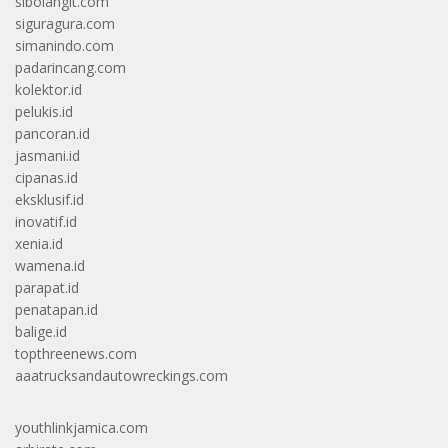
sibolangit.com
siguragura.com
simanindo.com
padarincang.com
kolektor.id
pelukis.id
pancoran.id
jasmani.id
cipanas.id
eksklusif.id
inovatif.id
xenia.id
wamena.id
parapat.id
penatapan.id
balige.id
topthreenews.com
aaatrucksandautowreckings.com
youthlinkjamica.com