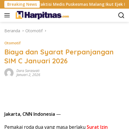
Langsung
P
Breaking News
Praktisi Medis Puskesmas Malang Ikut Ejek Pasien BP
ke
konten
Beranda
Otomotif
Otomotif
Biaya dan Syarat Perpanjangan
SIM C Januari 2026
Dara Sarasvati
Januari 2, 2026
Jakarta, CNN Indonesia
—
Pemakai roda dua yang masa berlaku
Surat Izin