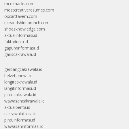
mcochacks.com
mostcreativeresumes.com
oxcarttavern.com
riceandshinebrunch.com
shoesknowledge.com
aktualinformasi.id
faktadunia.id
gapurainformasi.id
gariscakrawala.id
gerbangcakrawala.id
helvetianews.id
langitcakrawala.id
langitinformasi.id
pintucakrawala.id
wawasancakrawala.id
aktualberita.id
cakrawalafakta.id
pintuinformasi.id
wawasaninformasi.id