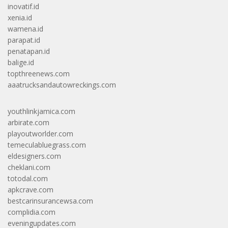
inovatif.id
xenia.id
wamena.id
parapat.id
penatapan.id
balige.id
topthreenews.com
aaatrucksandautowreckings.com
youthlinkjamica.com
arbirate.com
playoutworlder.com
temeculabluegrass.com
eldesigners.com
cheklani.com
totodal.com
apkcrave.com
bestcarinsurancewsa.com
complidia.com
eveningupdates.com