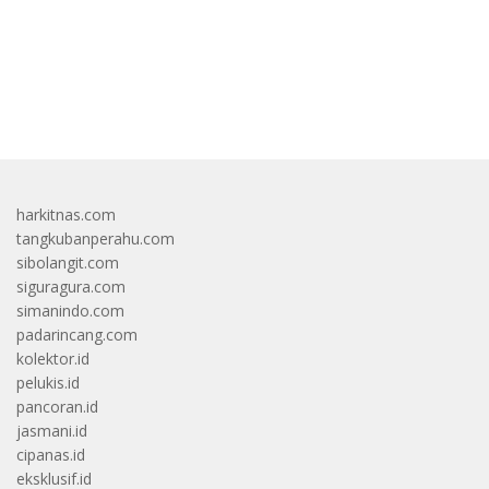
bandar besar starlight princess1000 bagi bonus
harkitnas.com
tangkubanperahu.com
sibolangit.com
siguragura.com
simanindo.com
padarincang.com
kolektor.id
pelukis.id
pancoran.id
jasmani.id
cipanas.id
eksklusif.id