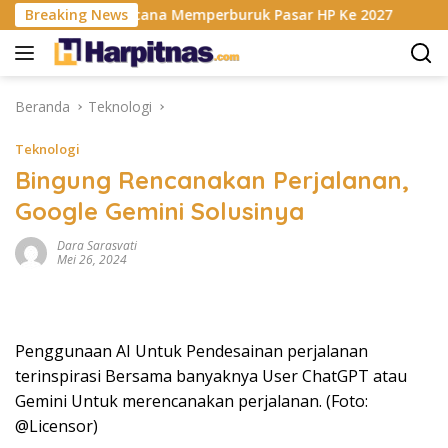
Langsung
is RAM Berencana Memperburuk Pasar HP Ke 2027
Breaking News
Dapur
ke
konten
Beranda
Teknologi
Teknologi
Bingung Rencanakan Perjalanan,
Google Gemini Solusinya
Dara Sarasvati
Mei 26, 2024
Penggunaan AI Untuk Pendesainan perjalanan
terinspirasi Bersama banyaknya User ChatGPT atau
Gemini Untuk merencanakan perjalanan. (Foto:
@Licensor)