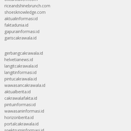
riceandshinebrunch.com
shoesknowledge.com
aktualinformasi.id
faktadunia.id
gapurainformasi.id
gariscakrawala.id
gerbangcakrawala.id
helvetianews.id
langitcakrawala.id
langitinformasi.id
pintucakrawala.id
wawasancakrawala.id
aktualberita.id
cakrawalafakta.id
pintuinformasi.id
wawasaninformasi.id
horizonberita.id
portalcakrawala.id
spektruminformasi.id