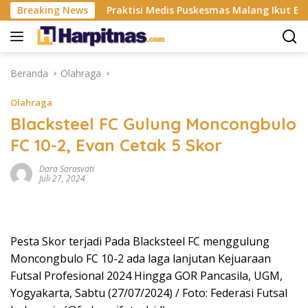
Langsung
tri ISP
Breaking News
Praktisi Medis Puskesmas Malang Ikut Ejek Pas
ke
konten
Beranda
Olahraga
Olahraga
Blacksteel FC Gulung Moncongbulo
FC 10-2, Evan Cetak 5 Skor
Dara Sarasvati
Juli 27, 2024
Pesta Skor terjadi Pada Blacksteel FC menggulung
Moncongbulo FC 10-2 ada laga lanjutan Kejuaraan
Futsal Profesional 2024 Hingga GOR Pancasila, UGM,
Yogyakarta, Sabtu (27/07/2024) / Foto: Federasi Futsal