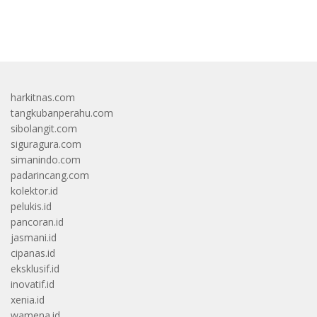
bandar besar starlight princess1000 bagi bonus
harkitnas.com
tangkubanperahu.com
sibolangit.com
siguragura.com
simanindo.com
padarincang.com
kolektor.id
pelukis.id
pancoran.id
jasmani.id
cipanas.id
eksklusif.id
inovatif.id
xenia.id
wamena.id