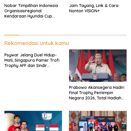
Nobar Timpilihan Indonesia
Jam Tayang, Link & Cara
Organisasiregional
Nonton VISION+
Kendaraan Hyundai Cup
2026 Bersama VISION+ Di
Meikarta, Catat Jadwalnya!
Rekomendasi untuk kamu
Psywar Jelang Duel Hidup-
Mati, Singapura Pamer Trofi
Trophy AFF dan Sindir
Timpilihan Indonesia
Prabowo Akansegera Hadiri
Final Trophy Pemimpin
Negara 2026, Total Hadiah
Liga Tembus Rp15,5 Miliar