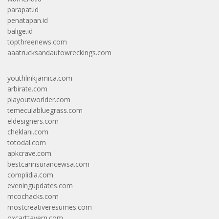
parapat.id
penatapan.id
balige.id
topthreenews.com
aaatrucksandautowreckings.com
youthlinkjamica.com
arbirate.com
playoutworlder.com
temeculabluegrass.com
eldesigners.com
cheklani.com
totodal.com
apkcrave.com
bestcarinsurancewsa.com
complidia.com
eveningupdates.com
mcochacks.com
mostcreativeresumes.com
oxcarttavern.com