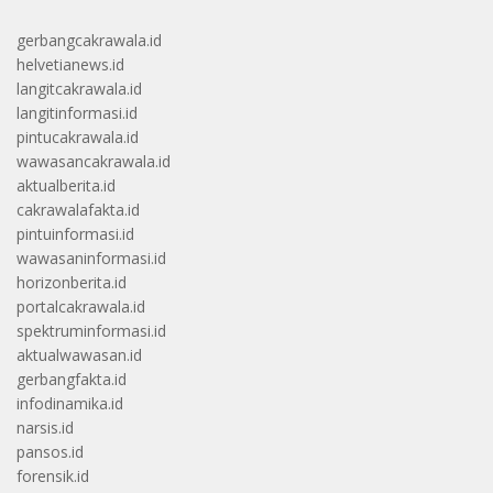
gerbangcakrawala.id
helvetianews.id
langitcakrawala.id
langitinformasi.id
pintucakrawala.id
wawasancakrawala.id
aktualberita.id
cakrawalafakta.id
pintuinformasi.id
wawasaninformasi.id
horizonberita.id
portalcakrawala.id
spektruminformasi.id
aktualwawasan.id
gerbangfakta.id
infodinamika.id
narsis.id
pansos.id
forensik.id