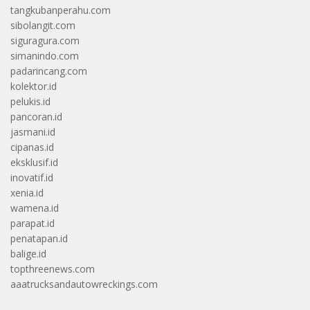
tangkubanperahu.com
sibolangit.com
siguragura.com
simanindo.com
padarincang.com
kolektor.id
pelukis.id
pancoran.id
jasmani.id
cipanas.id
eksklusif.id
inovatif.id
xenia.id
wamena.id
parapat.id
penatapan.id
balige.id
topthreenews.com
aaatrucksandautowreckings.com