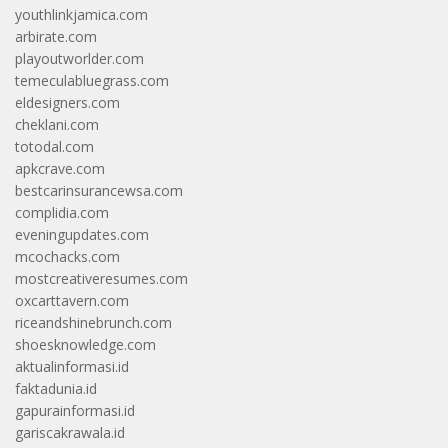
youthlinkjamica.com
arbirate.com
playoutworlder.com
temeculabluegrass.com
eldesigners.com
cheklani.com
totodal.com
apkcrave.com
bestcarinsurancewsa.com
complidia.com
eveningupdates.com
mcochacks.com
mostcreativeresumes.com
oxcarttavern.com
riceandshinebrunch.com
shoesknowledge.com
aktualinformasi.id
faktadunia.id
gapurainformasi.id
gariscakrawala.id