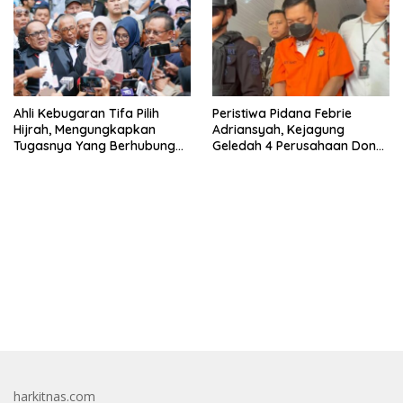
Ahli Kebugaran Tifa Pilih
Peristiwa Pidana Febrie
Hijrah, Mengungkapkan
Adriansyah, Kejagung
Tugasnya Yang Berhubungan
Geledah 4 Perusahaan Don
Di Ijazah Jokowi Sudah
Ritto yang Diduga Dari
Cukup
Sebab Itu Tempat Cuci Uang
bandar besar starlight princess1000 bagi bonus
harkitnas.com