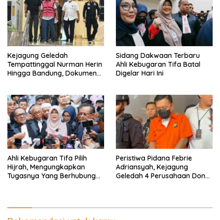
Kejagung Geledah
Sidang Dakwaan Terbaru
Tempattinggal Nurman Herin
Ahli Kebugaran Tifa Batal
Hingga Bandung, Dokumen
Digelar Hari Ini
Penting Peristiwa Pidana
Febrie Adriansyah Disita
Ahli Kebugaran Tifa Pilih
Peristiwa Pidana Febrie
Hijrah, Mengungkapkan
Adriansyah, Kejagung
Tugasnya Yang Berhubungan
Geledah 4 Perusahaan Don
Di Ijazah Jokowi Sudah
Ritto yang Diduga Dari
Cukup
Sebab Itu Tempat Cuci Uang