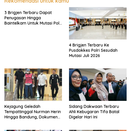
Rekomendasi untuk kamu
3 Brigjen Terbaru Dapat
Penugasan Hingga
Baintelkam Untuk Mutasi Polri
Akhir Juli 2026
4 Brigjen Terbaru Ke
Pusdokkes Polri Sesudah
Mutasi Juli 2026
Kejagung Geledah
Sidang Dakwaan Terbaru
Tempattinggal Nurman Herin
Ahli Kebugaran Tifa Batal
Hingga Bandung, Dokumen
Digelar Hari Ini
Penting Peristiwa Pidana
Febrie Adriansyah Disita