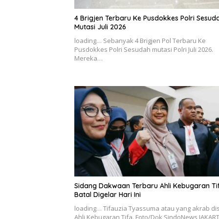
4 Brigjen Terbaru Ke Pusdokkes Polri Sesud
Mutasi Juli 2026
loading… Sebanyak 4 Brigjen Pol Terbaru Ke
Pusdokkes Polri Sesudah mutasi Polri Juli 2026.
Mereka…
Sidang Dakwaan Terbaru Ahli Kebugaran Ti
Batal Digelar Hari Ini
loading… Tifauzia Tyassuma atau yang akrab di
Ahli Kebugaran Tifa. Foto/Dok SindoNews JAKART