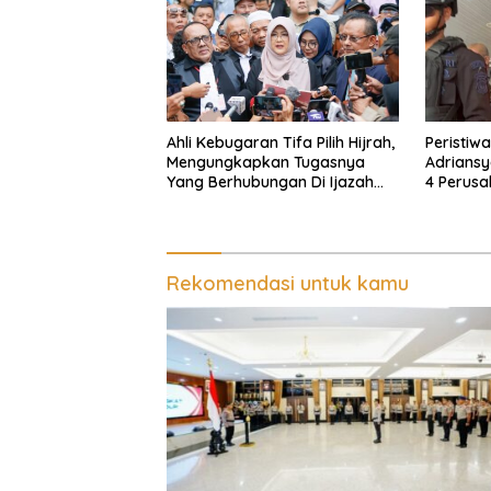
Ahli Kebugaran Tifa Pilih Hijrah,
Peristiw
Mengungkapkan Tugasnya
Adriansy
Yang Berhubungan Di Ijazah
4 Perusa
Jokowi Sudah Cukup
Diduga D
Cuci Uan
Rekomendasi untuk kamu