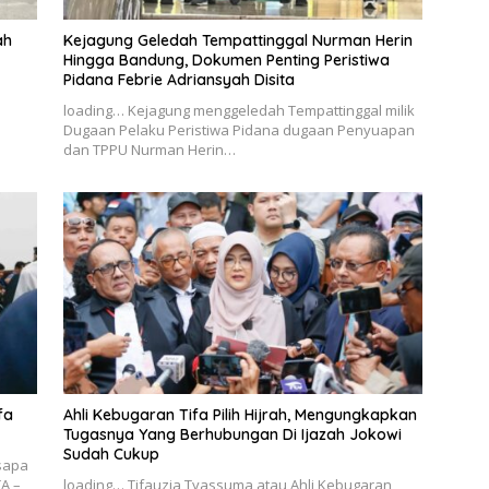
ah
Kejagung Geledah Tempattinggal Nurman Herin
Hingga Bandung, Dokumen Penting Peristiwa
Pidana Febrie Adriansyah Disita
loading… Kejagung menggeledah Tempattinggal milik
Dugaan Pelaku Peristiwa Pidana dugaan Penyuapan
dan TPPU Nurman Herin…
fa
Ahli Kebugaran Tifa Pilih Hijrah, Mengungkapkan
Tugasnya Yang Berhubungan Di Ijazah Jokowi
Sudah Cukup
sapa
A –
loading… Tifauzia Tyassuma atau Ahli Kebugaran