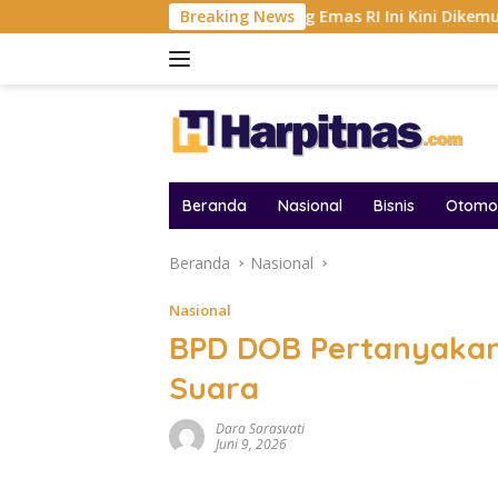
Langsung
F 2026
Tambang Emas RI Ini Kini Dikemudikan AI, BRMS
Breaking News
ke
konten
Beranda
Nasional
Bisnis
Otomot
Beranda
Nasional
Nasional
BPD DOB Pertanyaka
Suara
Dara Sarasvati
Juni 9, 2026