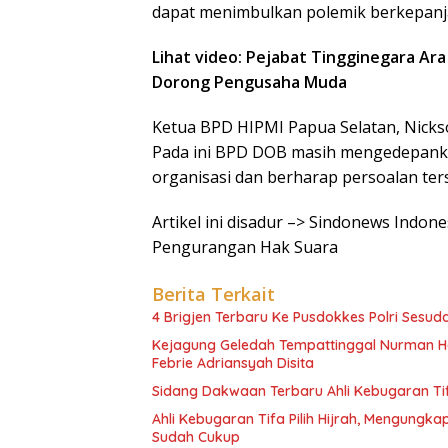
dapat menimbulkan polemik berkepanjan
Lihat video: Pejabat Tingginegara A
Dorong Pengusaha Muda
Ketua BPD HIPMI Papua Selatan, Nic
Pada ini BPD DOB masih mengedepanka
organisasi dan berharap persoalan ter
Artikel ini disadur –> Sindonews Indo
Pengurangan Hak Suara
Berita Terkait
4 Brigjen Terbaru Ke Pusdokkes Polri Sesuda
Kejagung Geledah Tempattinggal Nurman He
Febrie Adriansyah Disita
Sidang Dakwaan Terbaru Ahli Kebugaran Tifa
Ahli Kebugaran Tifa Pilih Hijrah, Mengung
Sudah Cukup