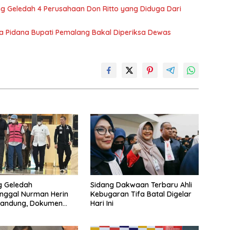
ung Geledah 4 Perusahaan Don Ritto yang Diduga Dari
iwa Pidana Bupati Pemalang Bakal Diperiksa Dewas
g Geledah
Sidang Dakwaan Terbaru Ahli
nggal Nurman Herin
Kebugaran Tifa Batal Digelar
Bandung, Dokumen
Hari Ini
Peristiwa Pidana Febrie
ah Disita