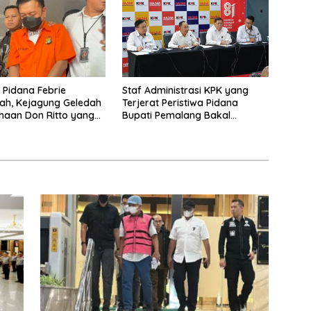
a Pidana Febrie
Staf Administrasi KPK yang
ah, Kejagung Geledah
Terjerat Peristiwa Pidana
haan Don Ritto yang
Bupati Pemalang Bakal
ari Sebab Itu Tempat
Diperiksa Dewas
g