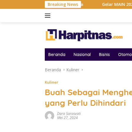
Langsung
r Timpilihan Indonesia
Breaking News
Gelar MAIN 2026, Matrix Perkuat 
ke
konten
Beranda
Nasional
Bisnis
Otomot
Beranda
Kuliner
Kuliner
Buah Sebagai Menghe
yang Perlu Dihindari
Dara Sarasvati
Mei 27, 2024