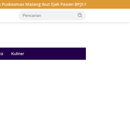
ng Ikut Ejek Pasien BPJS Meninggal, Dinkes Turun Tangan
ta
Kuliner
ar besar starlight princess1000 bagi bonus