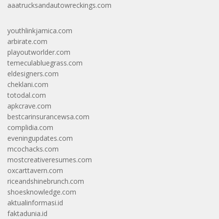
aaatrucksandautowreckings.com
youthlinkjamica.com
arbirate.com
playoutworlder.com
temeculabluegrass.com
eldesigners.com
cheklani.com
totodal.com
apkcrave.com
bestcarinsurancewsa.com
complidia.com
eveningupdates.com
mcochacks.com
mostcreativeresumes.com
oxcarttavern.com
riceandshinebrunch.com
shoesknowledge.com
aktualinformasi.id
faktadunia.id