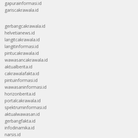
gapurainformasi.id
gariscakrawala.id
gerbangcakrawala.id
helvetianews.id
langitcakrawala.id
langitinformasi.id
pintucakrawala.id
wawasancakrawala.id
aktualberita.id
cakrawalafakta.id
pintuinformasi.id
wawasaninformasi.id
horizonberita.id
portalcakrawala.id
spektruminformasi.id
aktualwawasan.id
gerbangfakta.id
infodinamika.id
narsis.id