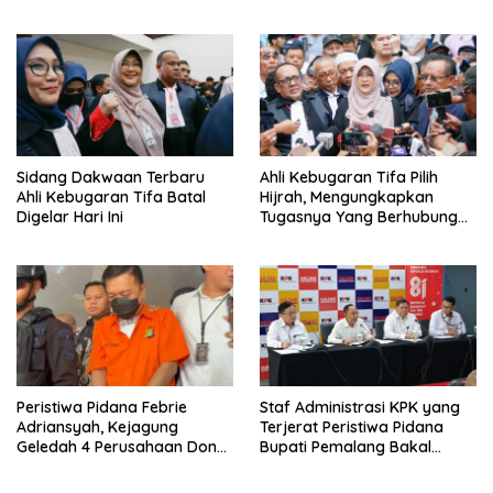
Penting Peristiwa Pidana
Febrie Adriansyah Disita
Sidang Dakwaan Terbaru
Ahli Kebugaran Tifa Pilih
Ahli Kebugaran Tifa Batal
Hijrah, Mengungkapkan
Digelar Hari Ini
Tugasnya Yang Berhubungan
Di Ijazah Jokowi Sudah
Cukup
Peristiwa Pidana Febrie
Staf Administrasi KPK yang
Adriansyah, Kejagung
Terjerat Peristiwa Pidana
Geledah 4 Perusahaan Don
Bupati Pemalang Bakal
Ritto yang Diduga Dari
Diperiksa Dewas
Sebab Itu Tempat Cuci Uang