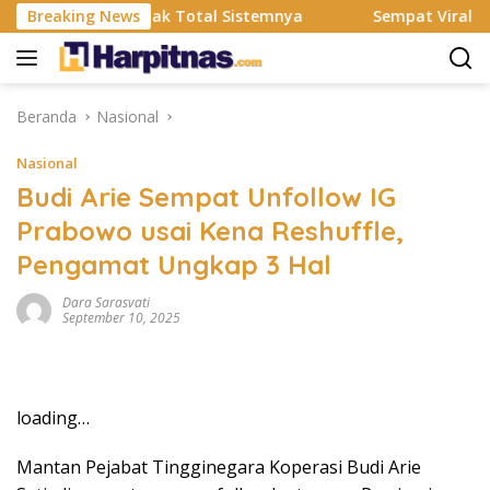
Langsung
S Resmi Rombak Total Sistemnya
Breaking News
Sempat Viral Gaya ASI
ke
konten
Beranda
Nasional
Nasional
Budi Arie Sempat Unfollow IG
Prabowo usai Kena Reshuffle,
Pengamat Ungkap 3 Hal
Dara Sarasvati
September 10, 2025
loading…
Mantan Pejabat Tingginegara Koperasi Budi Arie