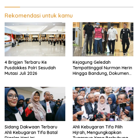
Rekomendasi untuk kamu
4 Brigjen Terbaru Ke
Kejagung Geledah
Pusdokkes Polri Sesudah
Tempattinggal Nurman Herin
Mutasi Juli 2026
Hingga Bandung, Dokumen
Penting Peristiwa Pidana
Febrie Adriansyah Disita
Sidang Dakwaan Terbaru
Ahli Kebugaran Tifa Pilih
Ahli Kebugaran Tifa Batal
Hijrah, Mengungkapkan