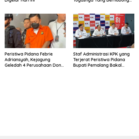
Digelar Hari Ini
Tugasnya Yang Berhubungan
Di Ijazah Jokowi Sudah
Cukup
Peristiwa Pidana Febrie
Staf Administrasi KPK yang
Adriansyah, Kejagung
Terjerat Peristiwa Pidana
Geledah 4 Perusahaan Don
Bupati Pemalang Bakal
Ritto yang Diduga Dari
Diperiksa Dewas
Sebab Itu Tempat Cuci Uang
bandar besar starlight princess1000 bagi bonus