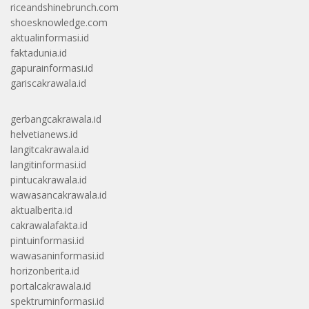
riceandshinebrunch.com
shoesknowledge.com
aktualinformasi.id
faktadunia.id
gapurainformasi.id
gariscakrawala.id
gerbangcakrawala.id
helvetianews.id
langitcakrawala.id
langitinformasi.id
pintucakrawala.id
wawasancakrawala.id
aktualberita.id
cakrawalafakta.id
pintuinformasi.id
wawasaninformasi.id
horizonberita.id
portalcakrawala.id
spektruminformasi.id