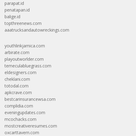
parapat.id
penatapan.id
balige.id
topthreenews.com
aaatrucksandautowreckings.com
youthlinkjamica.com
arbirate.com
playoutworlder.com
temeculabluegrass.com
eldesigners.com
cheklani.com
totodal.com
apkcrave.com
bestcarinsurancewsa.com
complidia.com
eveningupdates.com
mcochacks.com
mostcreativeresumes.com
oxcarttavern.com