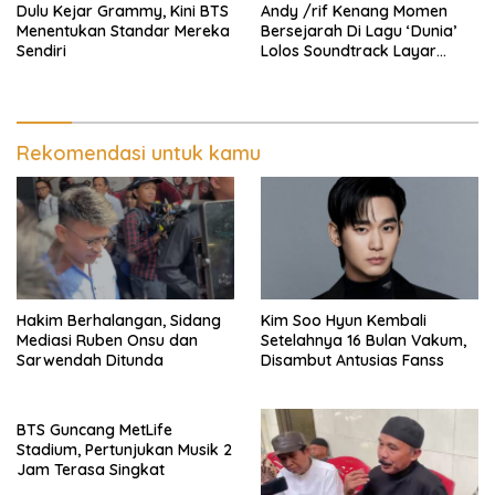
Dulu Kejar Grammy, Kini BTS
Andy /rif Kenang Momen
Menentukan Standar Mereka
Bersejarah Di Lagu ‘Dunia’
Sendiri
Lolos Soundtrack Layar
Lebar Spider-Man
Rekomendasi untuk kamu
Hakim Berhalangan, Sidang
Kim Soo Hyun Kembali
Mediasi Ruben Onsu dan
Setelahnya 16 Bulan Vakum,
Sarwendah Ditunda
Disambut Antusias Fanss
BTS Guncang MetLife
Stadium, Pertunjukan Musik 2
Jam Terasa Singkat