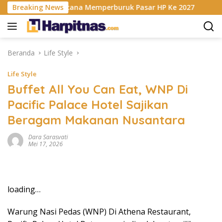
Langsung
is RAM Berencana Memperburuk Pasar HP Ke 2027
Breaking News
Dapur
ke
konten
Beranda
Life Style
Life Style
Buffet All You Can Eat, WNP Di
Pacific Palace Hotel Sajikan
Beragam Makanan Nusantara
Dara Sarasvati
Mei 17, 2026
loading…
Warung Nasi Pedas (WNP) Di Athena Restaurant,