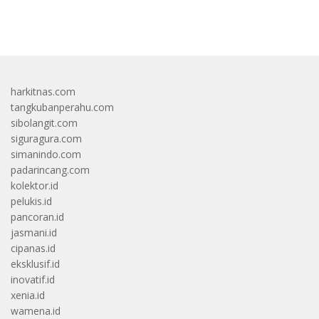
bandar besar starlight princess1000 bagi bonus
harkitnas.com
tangkubanperahu.com
sibolangit.com
siguragura.com
simanindo.com
padarincang.com
kolektor.id
pelukis.id
pancoran.id
jasmani.id
cipanas.id
eksklusif.id
inovatif.id
xenia.id
wamena.id