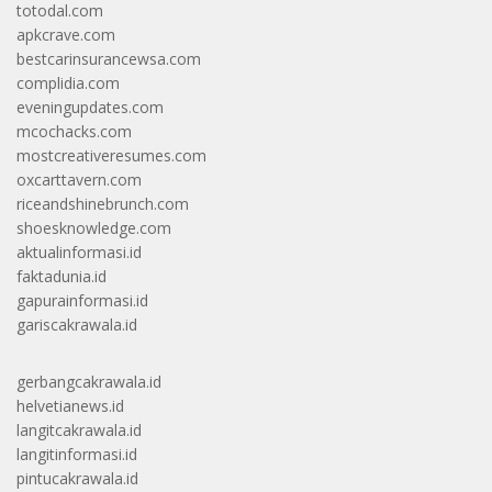
totodal.com
apkcrave.com
bestcarinsurancewsa.com
complidia.com
eveningupdates.com
mcochacks.com
mostcreativeresumes.com
oxcarttavern.com
riceandshinebrunch.com
shoesknowledge.com
aktualinformasi.id
faktadunia.id
gapurainformasi.id
gariscakrawala.id
gerbangcakrawala.id
helvetianews.id
langitcakrawala.id
langitinformasi.id
pintucakrawala.id