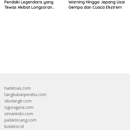
Pendaki Legendaris yang
Warning Hingga Jepang Usai
Tewas Akibat Longsoran
Gempa dan Cuaca Ekstrem
Salju
bandar besar starlight princess1000 bagi bonus
harkitnas.com
tangkubanperahu.com
sibolangit.com
siguragura.com
simanindo.com
padarincang.com
kolektor.id