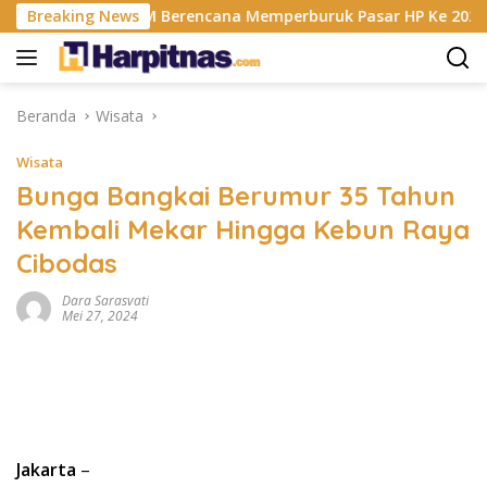
Langsung
ut Krisis RAM Berencana Memperburuk Pasar HP Ke 2027
Breaking News
ke
konten
Beranda
Wisata
Wisata
Bunga Bangkai Berumur 35 Tahun
Kembali Mekar Hingga Kebun Raya
Cibodas
Dara Sarasvati
Mei 27, 2024
Jakarta
–