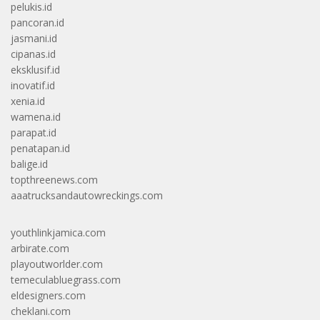
pelukis.id
pancoran.id
jasmani.id
cipanas.id
eksklusif.id
inovatif.id
xenia.id
wamena.id
parapat.id
penatapan.id
balige.id
topthreenews.com
aaatrucksandautowreckings.com
youthlinkjamica.com
arbirate.com
playoutworlder.com
temeculabluegrass.com
eldesigners.com
cheklani.com