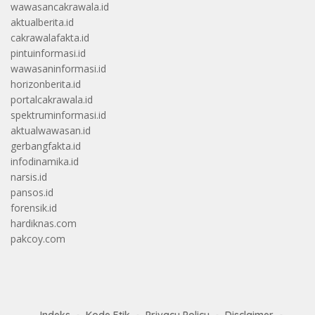
wawasancakrawala.id
aktualberita.id
cakrawalafakta.id
pintuinformasi.id
wawasaninformasi.id
horizonberita.id
portalcakrawala.id
spektruminformasi.id
aktualwawasan.id
gerbangfakta.id
infodinamika.id
narsis.id
pansos.id
forensik.id
hardiknas.com
pakcoy.com
Indeks
Kode Etik
Privacy Policy
Disclaimer