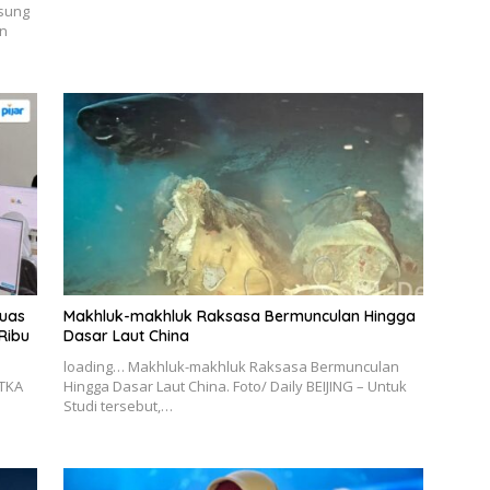
msung
n
luas
Makhluk-makhluk Raksasa Bermunculan Hingga
Ribu
Dasar Laut China
loading… Makhluk-makhluk Raksasa Bermunculan
TKA
Hingga Dasar Laut China. Foto/ Daily BEIJING – Untuk
n
Studi tersebut,…