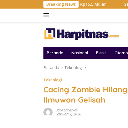
Langsung
otal Hadiah Liga Tembus Rp15,5 Miliar
Breaking News
Samsung Sebut 
ke
konten
Beranda
Nasional
Bisnis
Otomot
Beranda
Teknologi
Teknologi
Cacing Zombie Hilang 
Ilmuwan Gelisah
Dara Sarasvati
Februari 9, 2026