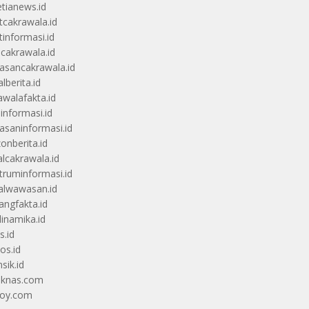
etianews.id
itcakrawala.id
tinformasi.id
ucakrawala.id
sancakrawala.id
lberita.id
awalafakta.id
uinformasi.id
saninformasi.id
zonberita.id
alcakrawala.id
truminformasi.id
alwawasan.id
angfakta.id
dinamika.id
s.id
os.id
sik.id
iknas.com
coy.com