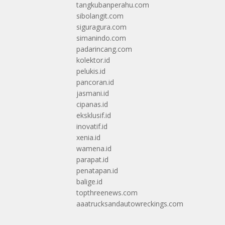
tangkubanperahu.com
sibolangit.com
siguragura.com
simanindo.com
padarincang.com
kolektor.id
pelukis.id
pancoran.id
jasmani.id
cipanas.id
eksklusif.id
inovatif.id
xenia.id
wamena.id
parapat.id
penatapan.id
balige.id
topthreenews.com
aaatrucksandautowreckings.com