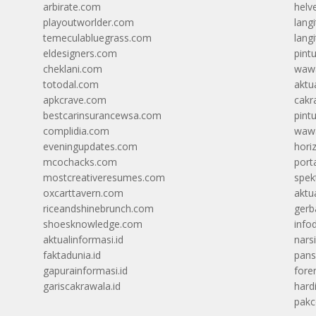
arbirate.com
helv
playoutworlder.com
lang
temeculabluegrass.com
langi
eldesigners.com
pint
cheklani.com
wawa
totodal.com
aktua
apkcrave.com
cakr
bestcarinsurancewsa.com
pint
complidia.com
wawa
eveningupdates.com
hori
mcochacks.com
port
mostcreativeresumes.com
spek
oxcarttavern.com
aktu
riceandshinebrunch.com
gerb
shoesknowledge.com
info
aktualinformasi.id
narsi
faktadunia.id
pans
gapurainformasi.id
foren
gariscakrawala.id
hard
pak