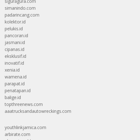
siguragura.com
simanindo.com
padarincang.com
kolektor.id
pelukis.id
pancoran.id
jasmani.id
cipanas.id
eksklusif.id
inovatif.id
xenia.id
wamena.id
parapat.id
penatapan.id
balige.id
topthreenews.com
aaatrucksandautowreckings.com
youthlinkjamica.com
arbirate.com