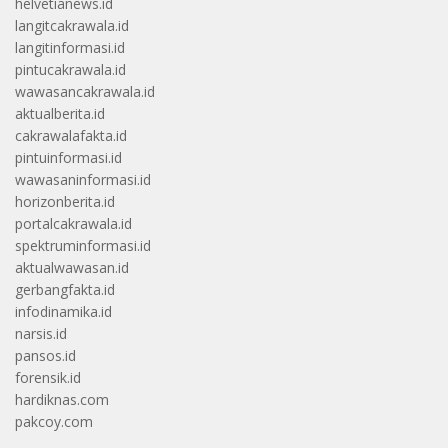
helvetianews.id
langitcakrawala.id
langitinformasi.id
pintucakrawala.id
wawasancakrawala.id
aktualberita.id
cakrawalafakta.id
pintuinformasi.id
wawasaninformasi.id
horizonberita.id
portalcakrawala.id
spektruminformasi.id
aktualwawasan.id
gerbangfakta.id
infodinamika.id
narsis.id
pansos.id
forensik.id
hardiknas.com
pakcoy.com