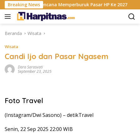
Langsung
risis RAM Berencana Memperburuk Pasar HP Ke 2027
Breaking News
Da
ke
konten
Beranda
Wisata
Wisata
Candi Ijo dan Pasar Ngasem
Dara Sarasvati
September 23, 2025
Foto Travel
(Instagram/Dwi Sasono) –
detikTravel
Senin, 22 Sep 2025 22:00 WIB