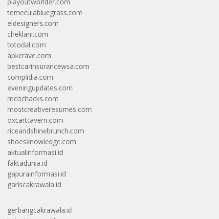
playoutworlder.com
temeculabluegrass.com
eldesigners.com
cheklani.com
totodal.com
apkcrave.com
bestcarinsurancewsa.com
complidia.com
eveningupdates.com
mcochacks.com
mostcreativeresumes.com
oxcarttavern.com
riceandshinebrunch.com
shoesknowledge.com
aktualinformasi.id
faktadunia.id
gapurainformasi.id
gariscakrawala.id
gerbangcakrawala.id