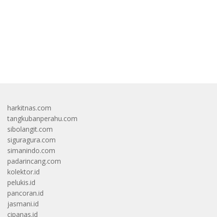
bandar besar starlight princess1000 bagi bonus
harkitnas.com
tangkubanperahu.com
sibolangit.com
siguragura.com
simanindo.com
padarincang.com
kolektor.id
pelukis.id
pancoran.id
jasmani.id
cipanas.id