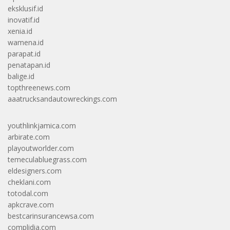
eksklusif.id
inovatif.id
xenia.id
wamena.id
parapat.id
penatapan.id
balige.id
topthreenews.com
aaatrucksandautowreckings.com
youthlinkjamica.com
arbirate.com
playoutworlder.com
temeculabluegrass.com
eldesigners.com
cheklani.com
totodal.com
apkcrave.com
bestcarinsurancewsa.com
complidia.com