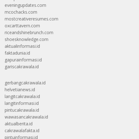
eveningupdates.com
mcochacks.com
mostcreativeresumes.com
oxcarttavern.com
riceandshinebrunch.com
shoesknowledge.com
aktualinformasi.id
faktadunia.id
gapurainformasi.id
gariscakrawala.id
gerbangcakrawala.id
helvetianews.id
langitcakrawala.id
langitinformasi.id
pintucakrawala.id
wawasancakrawala.id
aktualberita.id
cakrawalafakta.id
pintuinformasi.id