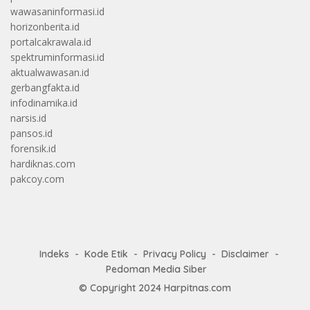
wawasaninformasi.id
horizonberita.id
portalcakrawala.id
spektruminformasi.id
aktualwawasan.id
gerbangfakta.id
infodinamika.id
narsis.id
pansos.id
forensik.id
hardiknas.com
pakcoy.com
Indeks
Kode Etik
Privacy Policy
Disclaimer
Pedoman Media Siber
© Copyright 2024
Harpitnas.com