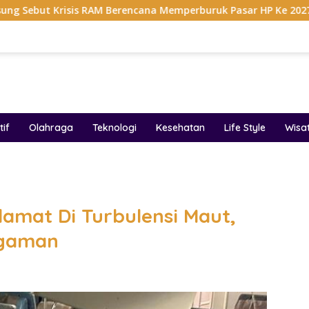
sis RAM Berencana Memperburuk Pasar HP Ke 2027
Dapu
if
Olahraga
Teknologi
Kesehatan
Life Style
Wisa
band
amat Di Turbulensi Maut,
ngaman