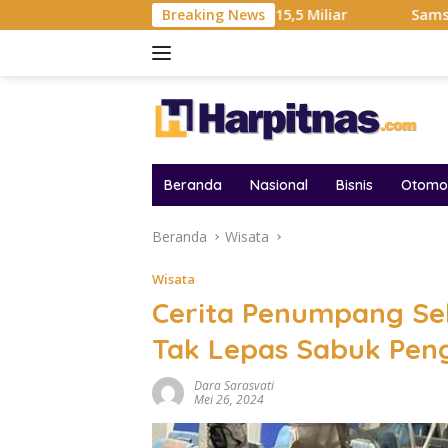
Langsung
l Hadiah Liga Tembus Rp15,5 Miliar
Breaking News
Samsung Sebut Kri
ke
konten
Beranda
Nasional
Bisnis
Otomot
Beranda
Wisata
Wisata
Cerita Penumpang Sel
Tak Lepas Sabuk Pe
Dara Sarasvati
Mei 26, 2024