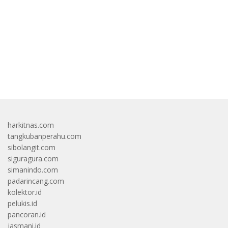
bandar besar starlight princess1000 bagi bonus
harkitnas.com
tangkubanperahu.com
sibolangit.com
siguragura.com
simanindo.com
padarincang.com
kolektor.id
pelukis.id
pancoran.id
jasmani.id