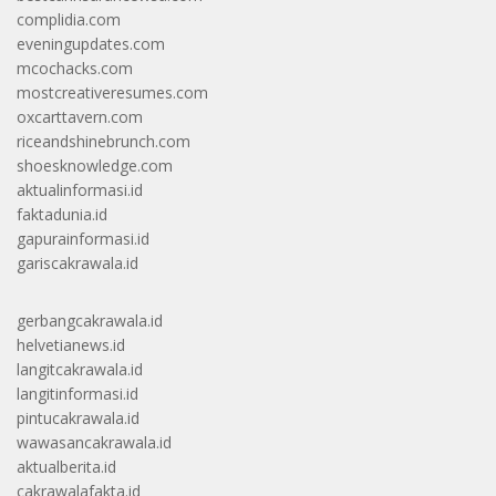
complidia.com
eveningupdates.com
mcochacks.com
mostcreativeresumes.com
oxcarttavern.com
riceandshinebrunch.com
shoesknowledge.com
aktualinformasi.id
faktadunia.id
gapurainformasi.id
gariscakrawala.id
gerbangcakrawala.id
helvetianews.id
langitcakrawala.id
langitinformasi.id
pintucakrawala.id
wawasancakrawala.id
aktualberita.id
cakrawalafakta.id