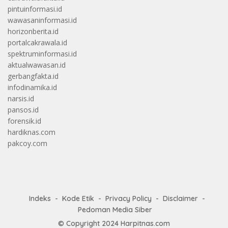
pintuinformasi.id
wawasaninformasi.id
horizonberita.id
portalcakrawala.id
spektruminformasi.id
aktualwawasan.id
gerbangfakta.id
infodinamika.id
narsis.id
pansos.id
forensik.id
hardiknas.com
pakcoy.com
Indeks
Kode Etik
Privacy Policy
Disclaimer
Pedoman Media Siber
© Copyright 2024
Harpitnas.com