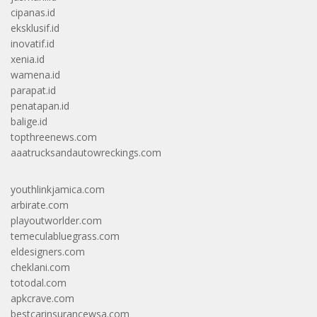
cipanas.id
eksklusif.id
inovatif.id
xenia.id
wamena.id
parapat.id
penatapan.id
balige.id
topthreenews.com
aaatrucksandautowreckings.com
youthlinkjamica.com
arbirate.com
playoutworlder.com
temeculabluegrass.com
eldesigners.com
cheklani.com
totodal.com
apkcrave.com
bestcarinsurancewsa.com