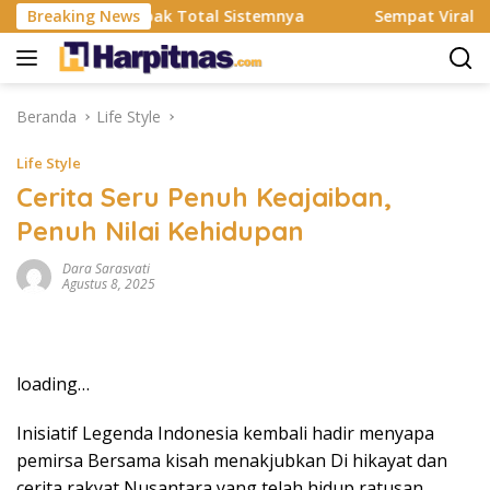
Langsung
MS Resmi Rombak Total Sistemnya
Breaking News
Sempat Viral Gaya AS
ke
konten
Beranda
Life Style
Life Style
Cerita Seru Penuh Keajaiban,
Penuh Nilai Kehidupan
Dara Sarasvati
Agustus 8, 2025
loading…
Inisiatif Legenda Indonesia kembali hadir menyapa
pemirsa Bersama kisah menakjubkan Di hikayat dan
cerita rakyat Nusantara yang telah hidup ratusan