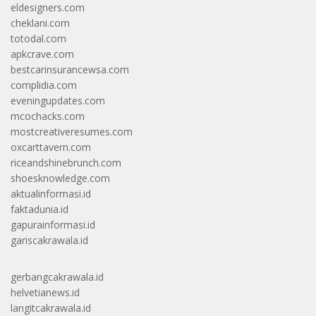
eldesigners.com
cheklani.com
totodal.com
apkcrave.com
bestcarinsurancewsa.com
complidia.com
eveningupdates.com
mcochacks.com
mostcreativeresumes.com
oxcarttavern.com
riceandshinebrunch.com
shoesknowledge.com
aktualinformasi.id
faktadunia.id
gapurainformasi.id
gariscakrawala.id
gerbangcakrawala.id
helvetianews.id
langitcakrawala.id