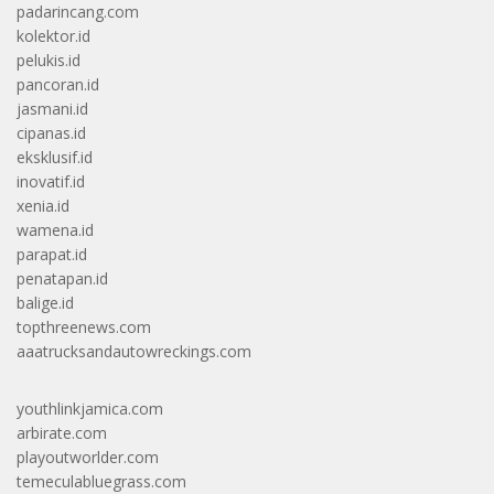
padarincang.com
kolektor.id
pelukis.id
pancoran.id
jasmani.id
cipanas.id
eksklusif.id
inovatif.id
xenia.id
wamena.id
parapat.id
penatapan.id
balige.id
topthreenews.com
aaatrucksandautowreckings.com
youthlinkjamica.com
arbirate.com
playoutworlder.com
temeculabluegrass.com