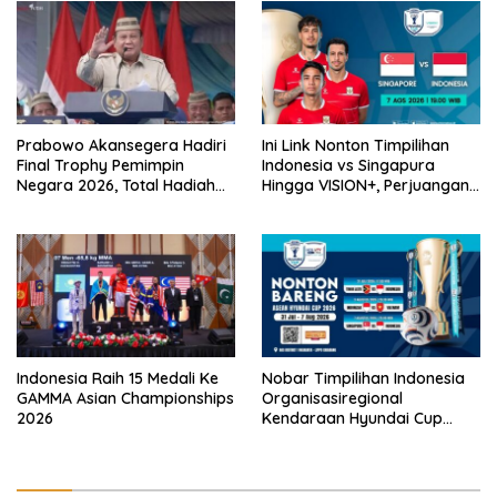
Prabowo Akansegera Hadiri
Ini Link Nonton Timpilihan
Final Trophy Pemimpin
Indonesia vs Singapura
Negara 2026, Total Hadiah
Hingga VISION+, Perjuangan
Liga Tembus Rp15,5 Miliar
Belum Usai!
Indonesia Raih 15 Medali Ke
Nobar Timpilihan Indonesia
GAMMA Asian Championships
Organisasiregional
2026
Kendaraan Hyundai Cup
2026 Bersama VISION+ Di
Meikarta, Catat Jadwalnya!