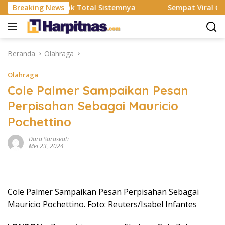
Langsung
S Resmi Rombak Total Sistemnya
Breaking News
Sempat Viral Gaya ASI
ke
konten
Beranda
Olahraga
Olahraga
Cole Palmer Sampaikan Pesan
Perpisahan Sebagai Mauricio
Pochettino
Dara Sarasvati
Mei 23, 2024
Cole Palmer Sampaikan Pesan Perpisahan Sebagai
Mauricio Pochettino. Foto: Reuters/Isabel Infantes