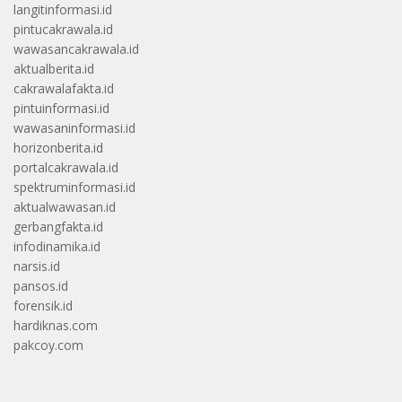
langitinformasi.id
pintucakrawala.id
wawasancakrawala.id
aktualberita.id
cakrawalafakta.id
pintuinformasi.id
wawasaninformasi.id
horizonberita.id
portalcakrawala.id
spektruminformasi.id
aktualwawasan.id
gerbangfakta.id
infodinamika.id
narsis.id
pansos.id
forensik.id
hardiknas.com
pakcoy.com