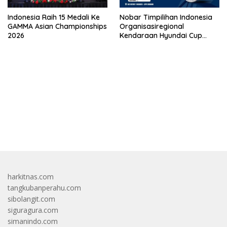
Indonesia Raih 15 Medali Ke
Nobar Timpilihan Indonesia
GAMMA Asian Championships
Organisasiregional
2026
Kendaraan Hyundai Cup
2026 Bersama VISION+ Di
Meikarta, Catat Jadwalnya!
bandar besar starlight princess1000 bagi bonus
harkitnas.com
tangkubanperahu.com
sibolangit.com
siguragura.com
simanindo.com