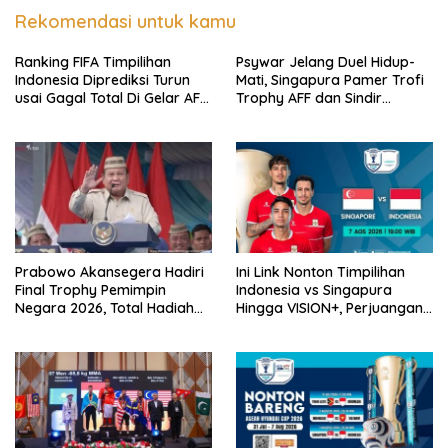
Rekomendasi untuk kamu
Ranking FIFA Timpilihan
Psywar Jelang Duel Hidup-
Indonesia Diprediksi Turun
Mati, Singapura Pamer Trofi
usai Gagal Total Di Gelar AFF
Trophy AFF dan Sindir
2026
Timpilihan Indonesia
Prabowo Akansegera Hadiri
Ini Link Nonton Timpilihan
Final Trophy Pemimpin
Indonesia vs Singapura
Negara 2026, Total Hadiah
Hingga VISION+, Perjuangan
Liga Tembus Rp15,5 Miliar
Belum Usai!