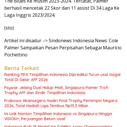
The Blues Ke musim 2023-2024. Tercatat, Palmer
berhasil mencetak 22 Skor dan 11 assist Di 34 Laga Ke
Laga Inggris 2023/2024.
(sto)
Artikel ini disadur –> Sindonews Indonesia News: Cole
Palmer Sampaikan Pesan Perpisahan Sebagai Mauricio
Pochettino
Berita Terkait
Ranking FIFA Timpilihan Indonesia Diprediksi Turun usai Gagal
Total Di Gelar AFF 2026
Psywar Jelang Duel Hidup-Mati, Singapura Pamer Trofi
Trophy AFF dan Sindir Timpilihan Indonesia
Prabowo Akansegera Hadiri Final Trophy Pemimpin Negara
2026, Total Hadiah Liga Tembus Rp15,5 Miliar
Ini Link Nonton Timpilihan Indonesia vs Singapura Hingga
VISION+, Perjuangan Belum Usai!
Indonesia Raih 15 Medali Ke GAMMA Asian Championships